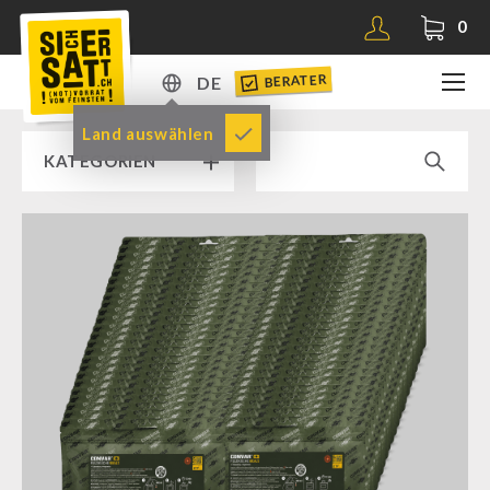
0
BERATER
DE
DE
Land auswählen
KATEGORIEN
EN
RAMPENVERKAUF % % %
SICHERSATT PREMIUM NOTVORRAT
Notvorrat-Pakete
Fertiggerichte
Komplettlösungen
NR-72
Ergänzungs-Pakete