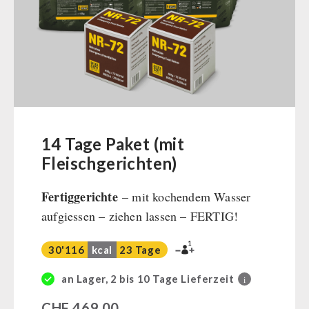
Müsli Zutaten
Vegan
Trinkwasser
Früchte
Gemüse
Kräuter / Gewürze
Grundnahrungsmittel
14 Tage Paket (mit
Milch / Ei / Butter
Fleischgerichten)
Getreide / Mehl / Hefe
Fertiggerichte
– mit kochendem Wasser
Zucker / Brühe / Sauce
aufgiessen – ziehen lassen – FERTIG!
Nüsse
Superfoods
1
30'116
kcal
23 Tage
Getränke
Non-Food-Pakete
an Lager, 2 bis 10 Tage Lieferzeit
i
Zivilschutz / Behörden
CHF
469,00