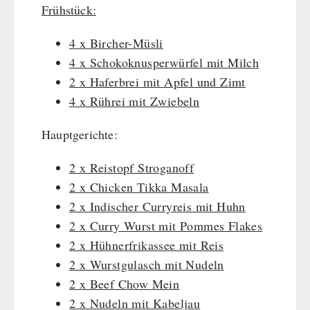
Frühstück:
HERGETOS Olivenöl
Erste Hilfe
Getreidemühlen / Kornquetsche
PETROMAX-SHOP
Grosspackungen Wasch- und Reinigungsmittel
(Not)kocher Gas&Multifuel
4 x Bircher-Müsli
Notkocher 71
Feuerhand
4 x Schokoknusperwürfel mit Milch
SONSTIGES
Licht
HK500 & Zubehör
2 x Haferbrei mit Apfel und Zimt
Solargeräte
Reinigung & Pflege von Gusseisen
Bücher / Geschenkgutscheine
4 x Rührei mit Zwiebeln
BEHÖRDEN / GRUPPENVERSORGUNG
Kurbelgeräte / Radio / Funk
Bücher
kingnature-Vitalstoffe
Hauptgerichte:
Atemschutz / ABC Schutzanzug
Notrationen
Gamma-Scout Geigerzähler
Trinkwasser
2 x Reistopf Stroganoff
Armee-Material / Sicherheit
Frühstück
2 x Chicken Tikka Masala
Suppen
2 x Indischer Curryreis mit Huhn
Hauptmahlzeiten
2 x Curry Wurst mit Pommes Flakes
Dessert
2 x Hühnerfrikassee mit Reis
Ergänzungs-Pakete
2 x Wurstgulasch mit Nudeln
Schutzraum-Ausrüstung
2 x Beef Chow Mein
2 x Nudeln mit Kabeljau