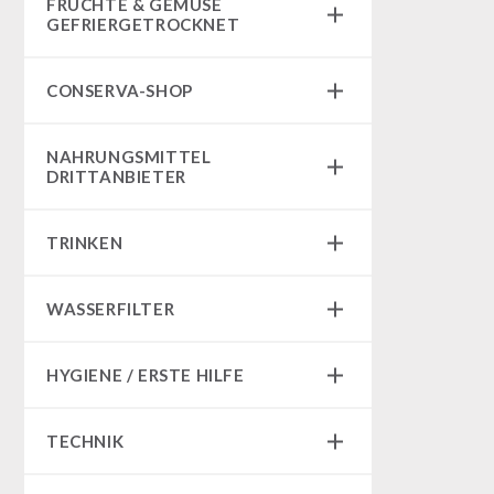
FRÜCHTE & GEMÜSE
Fertiggerichte
GEFRIERGETROCKNET
Komplettlösungen
Früchtesnacks
NR-72
CONSERVA-SHOP
Früchtesnacks Karton
Ergänzungs-Pakete
leckker Bio Früchte
Instant Frühstück
Müsli Zutaten
NAHRUNGSMITTEL
SicherSatt Früchte
Instant Gerichte
DRITTANBIETER
Vegan
SicherSatt Gemüse
Instant Dessert
Trinkwasser
Notrationen
CONVAR-7 Tasting Boxes
Früchte
TRINKEN
Chili con Carne - Schweizer Armee
CONVAR-7 Solid Meals
Gemüse
Fleisch / Käse / Brot
SicherSatt-Trinkwasser
Tiernahrung
Kräuter / Gewürze
WASSERFILTER
Innova Pakete
Wasser-Kaffee-Energiedrinks
CONVAR-7 NextGen
Grundnahrungsmittel
REAL-Field-Meal - Frühstück
Wasserbeutel
MSR-Wasserentkeimer
EF Emergency Food
Milch / Ei / Butter
HYGIENE / ERSTE HILFE
REAL - Suppen
Katadyn-Wasserfilter
Dosenbistro
Getreide / Mehl / Hefe
REAL Field Meal - Hauptgerichte
Micropur-Wasserdesinfektion
Atemschutz
Pakete
Zucker / Brühe / Sauce
TECHNIK
Snacks / Kekse / Nachspeisen
Ersatzteile Wasserfilter
Hygiene
Nüsse
HERGETOS Olivenöl
Erste Hilfe
Getreidemühlen / Kornquetsche