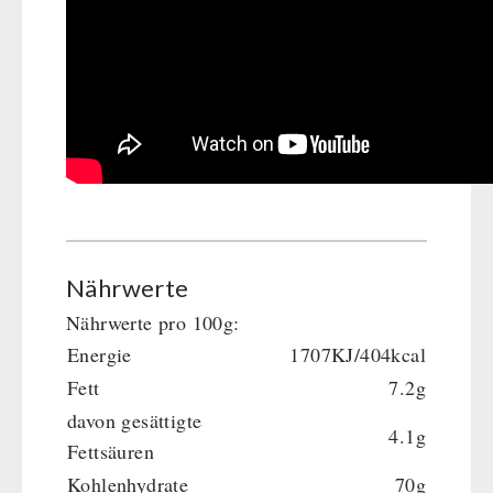
Nährwerte
Nährwerte pro 100g:
Energie
1707KJ/404kcal
Fett
7.2g
davon gesättigte
4.1g
Fettsäuren
Kohlenhydrate
70g