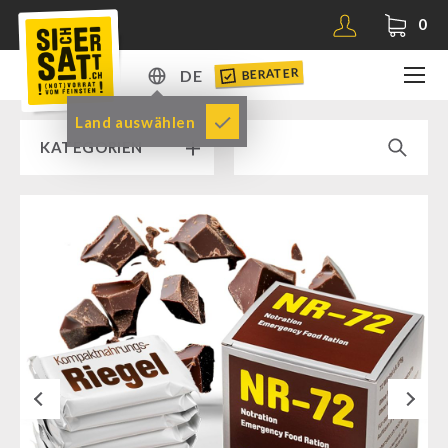
0
BERATER
DE
DE
Land auswählen
KATEGORIEN
EN
RAMPENVERKAUF % % %
SICHERSATT PREMIUM NOTVORRAT
Notvorrat-Pakete
Fertiggerichte
Komplettlösungen
Next
NR-72
Ergänzungs-Pakete