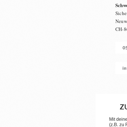
Schw
Siche
Neuwi
CH-8
0
i
Z
Mit dein
(z.B. zu