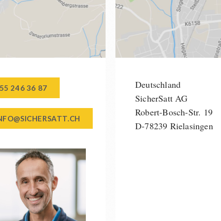
Deutschland
55 246 36 87
SicherSatt AG
Robert-Bosch-Str. 19
NFO@SICHERSATT.CH
D-78239 Rielasingen