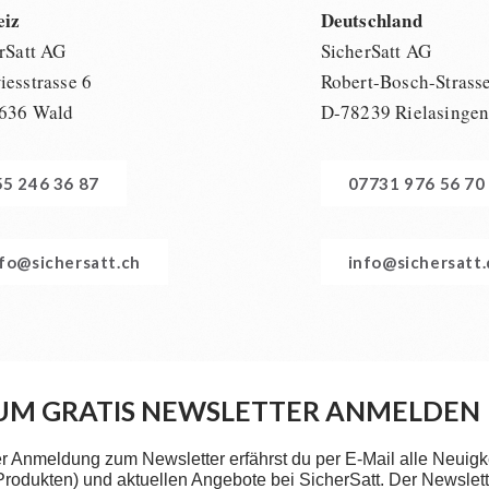
eiz
Deutschland
rSatt AG
SicherSatt AG
esstrasse 6
Robert-Bosch-Strass
636 Wald
D-78239 Rielasinge
55 246 36 87
07731 976 56 70
nfo@sichersatt.ch
info@sichersatt
UM GRATIS NEWSLETTER ANMELDEN
er Anmeldung zum Newsletter erfährst du per E-Mail alle Neuigk
 Produkten) und aktuellen Angebote bei SicherSatt. Der Newslette