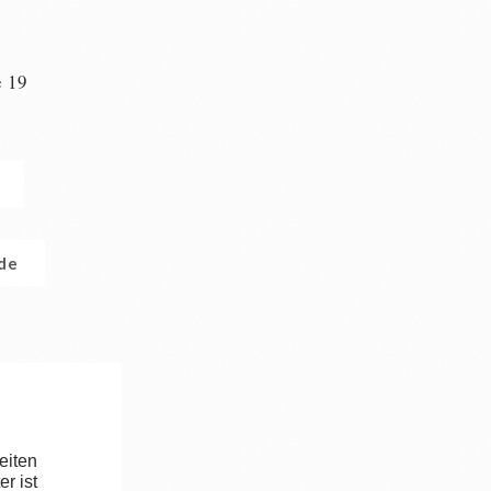
e 19
n
.de
eiten
r ist