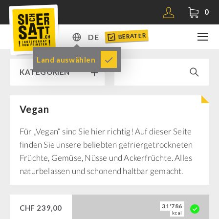
0
BERATER
DE
DE
Land auswählen
KATEGORIEN
EN
Vegan
RAMPENVERKAUF % % %
Für „Vegan“ sind Sie hier richtig! Auf dieser Seite
SICHERSATT PREMIUM NOTVORRAT
finden Sie unsere beliebten gefriergetrockneten
Früchte, Gemüse, Nüsse und Ackerfrüchte. Alles
Notvorrat-Pakete
naturbelassen und schonend haltbar gemacht.
Fertiggerichte
Komplettlösungen
NR-72
31'786
CHF
239,00
kcal
Ergänzungs-Pakete