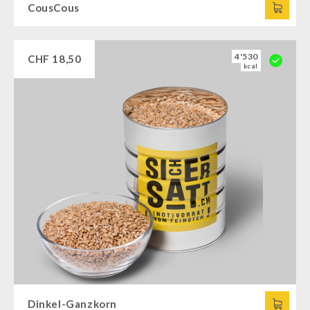
CousCous
4'530
CHF
18,50
kcal
Dinkel-Ganzkorn