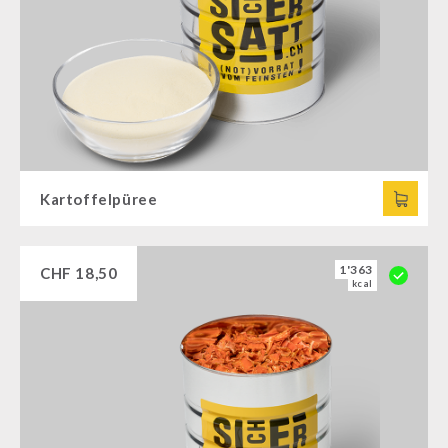
Kartoffelpüree
1'363
CHF
18,50
kcal