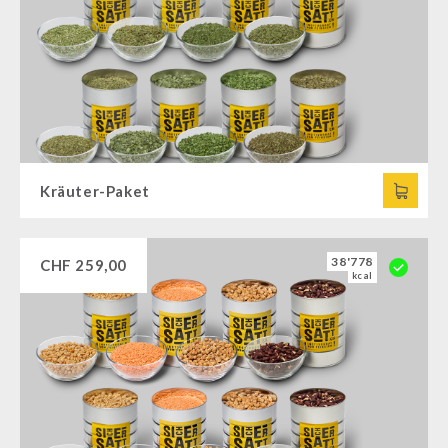
Kräuter-Paket
38'778
CHF
259,00
kcal