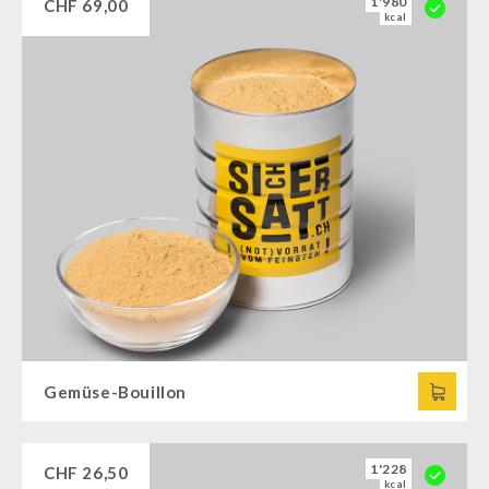
1'980
CHF
69,00
kcal
Gemüse-Bouillon
1'228
CHF
26,50
kcal