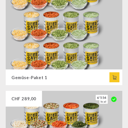
Gemüse-Paket 1
6'554
CHF
289,00
kcal