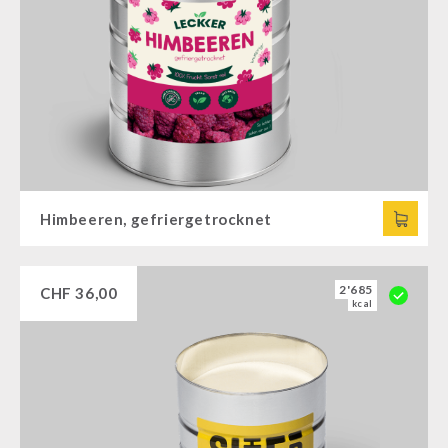
Himbeeren, gefriergetrocknet
2'685
CHF
36,00
kcal