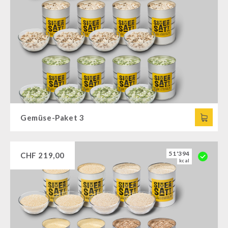
Gemüse-Paket 3
51'394
CHF
219,00
kcal