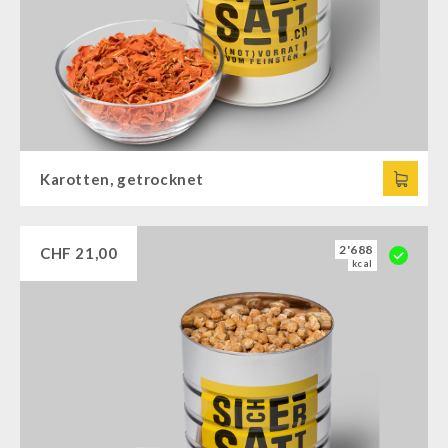
Karotten, getrocknet
2'688
CHF
21,00
kcal