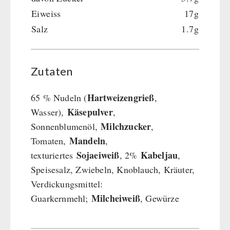
Eiweiss
17g
Hauptmahlzeiten
Salz
1.7g
Dessert
Ergänzungs-Pakete
Schutzraum-Ausrüstung
Zutaten
Hartweizengrieß
65 % Nudeln (
,
Käsepulver
Wasser),
,
Milchzucker
Sonnenblumenöl,
,
Mandeln
Tomaten,
,
Sojaeiweiß
Kabeljau
texturiertes
, 2%
,
Speisesalz, Zwiebeln, Knoblauch, Kräuter,
Verdickungsmittel:
Milcheiweiß
Guarkernmehl;
, Gewürze