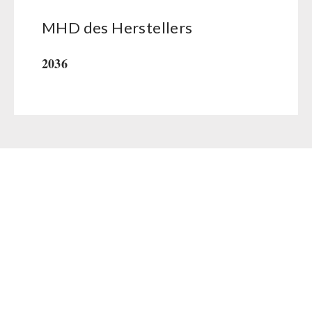
MHD des Her­stel­lers
2036