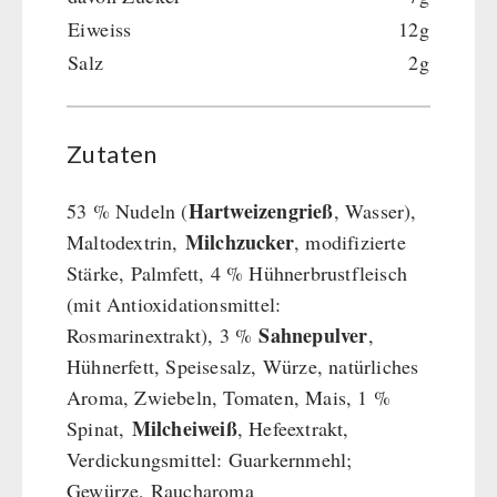
Eiweiss
12g
Hauptmahlzeiten
Salz
2g
Dessert
Ergänzungs-Pakete
Schutzraum-Ausrüstung
Zutaten
Hartweizengrieß
53 % Nudeln (
, Wasser),
Milchzucker
Maltodextrin,
, modifizierte
Stärke, Palmfett, 4 % Hühnerbrustfleisch
(mit Antioxidationsmittel:
Sahnepulver
Rosmarinextrakt), 3 %
,
Hühnerfett, Speisesalz, Würze, natürliches
Aroma, Zwiebeln, Tomaten, Mais, 1 %
Milcheiweiß
Spinat,
, Hefeextrakt,
Verdickungsmittel: Guarkernmehl;
Gewürze, Raucharoma