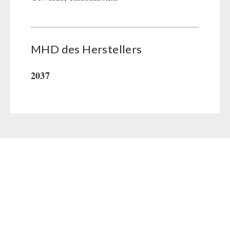
MHD des Her­stel­lers
2037