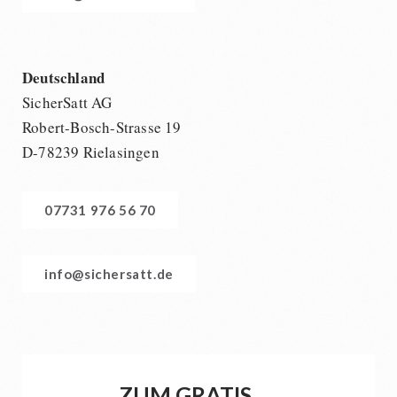
Dessert
Ergänzungs-Pakete
Deutschland
Schutzraum-Ausrüstung
SicherSatt AG
Robert-Bosch-Strasse 19
D-78239 Rielasingen
07731 976 56 70
info@sichersatt.de
ZUM GRATIS