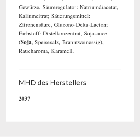
Gewürze, Säureregulator: Natriumdiacetat,
Kaliumcitrat; Säuerungsmittel:
Zitronensäure, Glucono-Delta-Lacton;
Farbstoff: Distelkonzentrat, Sojasauce
Soja
(
, Speisesalz, Branntweinessig),
Raucharoma, Karamell.
MHD des Her­stel­lers
2037