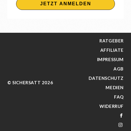
JETZT ANMELDEN
RATGEBER
AFFILIATE
IMPRESSUM
AGB
DATENSCHUTZ
© SICHERSATT 2026
MEDIEN
FAQ
WIDERRUF
FA
IN