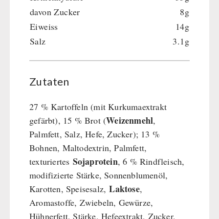
davon Zucker
8g
Eiweiss
14g
Salz
3.1g
Zutaten
27 % Kartoffeln (mit Kurkumaextrakt
Weizenmehl
gefärbt), 15 % Brot (
,
Palmfett, Salz, Hefe, Zucker); 13 %
Bohnen, Maltodextrin, Palmfett,
Sojaprotein
texturiertes
, 6 % Rindfleisch,
modifizierte Stärke, Sonnenblumenöl,
Laktose
Karotten, Speisesalz,
,
Aromastoffe, Zwiebeln, Gewürze,
Hühnerfett, Stärke, Hefeextrakt, Zucker,