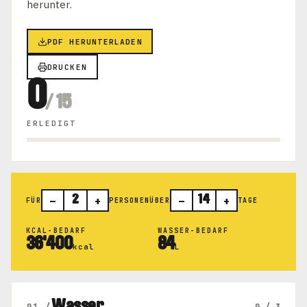
herunter.
PDF HERUNTERLADEN
DRUCKEN
0
/ 15
ERLEDIGT
–
+
–
+
2
14
FÜR
PERSONEN
ÜBER
TAGE
KCAL-BEDARF
WASSER-BEDARF
36'400
84
kcal
L
01 /
0 / 3