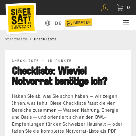
0
BERATER
DE
DE
Startseite
›
Checkliste
EN
CHECKLISTE · 15 PUNKTE
Checkliste: Wieviel
Notvorrat benötige ich?
Haken Sie ab, was Sie schon haben — wir zeigen
Ihnen, was fehlt. Diese Checkliste fasst die vier
Bereiche zusammen — Wasser, Nahrung, Energie
und Basis — und orientiert sich an den BWL-
Empfehlungen für den Schweizer Haushalt — oder
laden Sie die komplette
Notvorrat-Liste als PDF