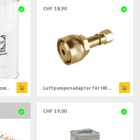
CHF
18,90
Ersatzglas „klar“ für Petromax HK500
Luftpumpenadapter für HK500 MESSING
CHF
19,00