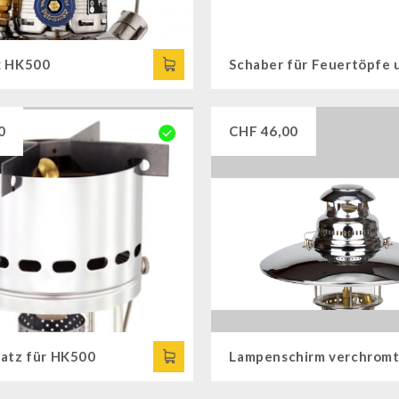
x HK500
0
CHF
46,00
atz für HK500