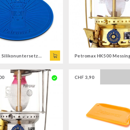
Petromax Silikonuntersetzer für Petromax HK500
Petromax HK500 Messin
00
CHF
3,90