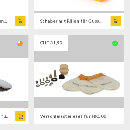
Schaber für Feuertöpfe und -pfannen
Schaber mit Rillen für Gusseisen
CHF
31,90
Lampenschirm verchromt für HK500
Verschleissteileset für HK500