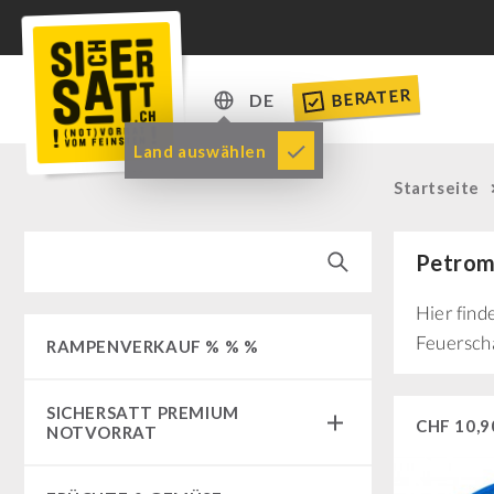
BERATER
DE
DE
Land auswählen
EN
Startseite
Petrom
Hier find
Feuerscha
RAMPENVERKAUF % % %
SICHERSATT PREMIUM
CHF
10,9
NOTVORRAT
Notvorrat-Pakete