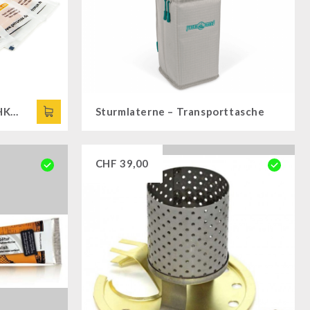
3 x Helox Glühstrümpfe HK500
Sturmlaterne – Transporttasche
CHF
39,00