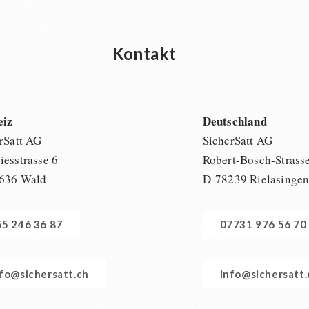
Kontakt
eiz
Deutschland
rSatt AG
SicherSatt AG
esstrasse 6
Robert-Bosch-Strass
636 Wald
D-78239 Rielasinge
55 246 36 87
07731 976 56 70
nfo@sichersatt.ch
info@sichersatt