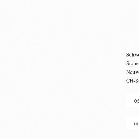
Schw
Siche
Neuwi
CH-8
0
i