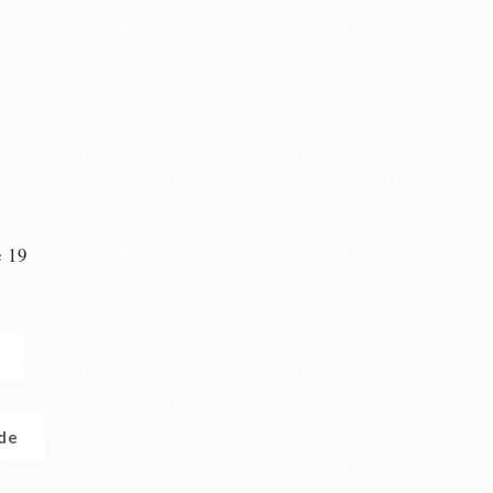
e 19
n
.de