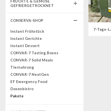
FRÜCHTE & GEMÜSE
Fertiggerichte
GEFRIERGETROCKNET
Komplettlösungen
Früchtesnacks
NR-72
CONSERVA-SHOP
Früchtesnacks Karton
Ergänzungs-Pakete
7-Tage-L
leckker Bio Früchte
Instant Frühstück
Müsli Zutaten
SicherSatt Früchte
Instant Gerichte
Vegan
SicherSatt Gemüse
Instant Dessert
Trinkwasser
CONVAR-7 Tasting Boxes
Früchte
CONVAR-7 Solid Meals
Gemüse
Tiernahrung
Kräuter / Gewürze
CONVAR-7 NextGen
Grundnahrungsmittel
EF Emergency Food
Milch / Ei / Butter
Dosenbistro
Getreide / Mehl / Hefe
Pakete
Zucker / Brühe / Sauce
Nüsse