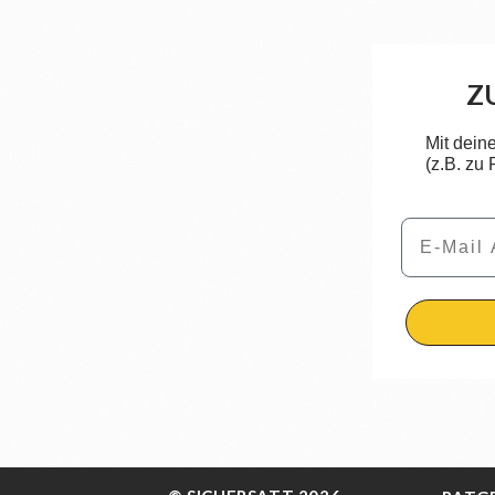
Z
Mit dein
(z.B. zu
Email