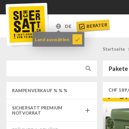
BERATER
DE
DE
Land auswählen
EN
Startseite
Pakete
CHF
189,
RAMPENVERKAUF % % %
SICHERSATT PREMIUM
NOTVORRAT
Notvorrat-Pakete