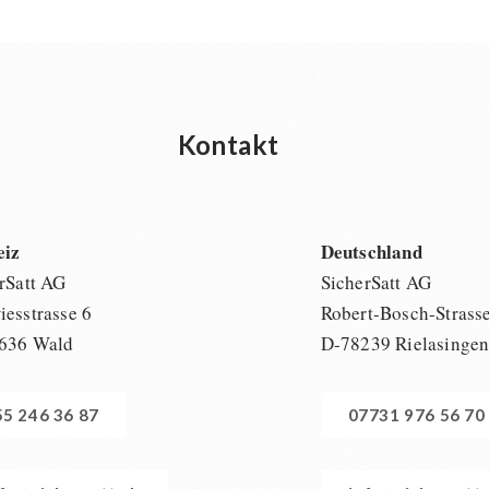
Kontakt
eiz
Deutschland
rSatt AG
SicherSatt AG
esstrasse 6
Robert-Bosch-Strass
636 Wald
D-78239 Rielasinge
55 246 36 87
07731 976 56 70