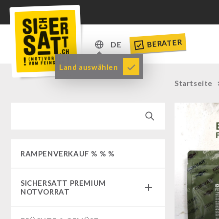
BERATER
DE
DE
Land auswählen
EN
Startseite
RAMPENVERKAUF % % %
SICHERSATT PREMIUM
NOTVORRAT
Notvorrat-Pakete