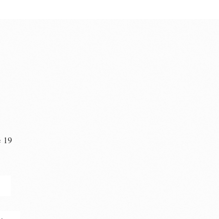
e 19
n