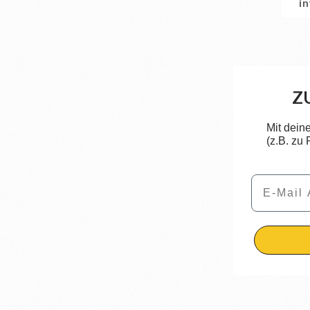
i
Z
Mit dein
(z.B. zu
Email