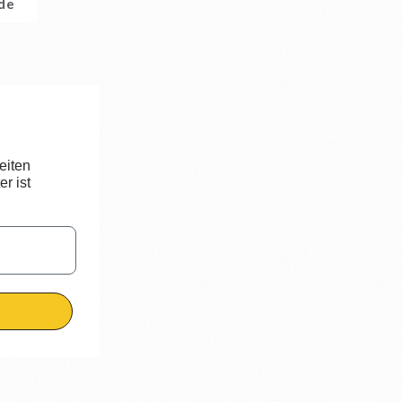
.de
eiten
r ist