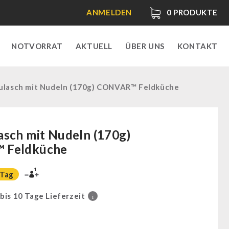
ANMELDEN
0
PRODUKTE
NOTVORRAT
AKTUELL
ÜBER UNS
KONTAKT
lasch mit Nudeln (170g) CONVAR™ Feldküche
sch mit Nudeln (170g)
 Feldküche
1
 Tag
 bis 10 Tage Lieferzeit
i