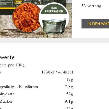
53 vorrätig
Wurstgulasch
IN DEN WA
mit
Nudeln
(170g)
CONVAR™
Feldküche
werte
Menge
rte pro 100g:
ie
1738kJ / 414kcal
17g
gesättigte Fettsäuren
7.8g
nhydrate
52g
 Zucker
9.1g
s
12g