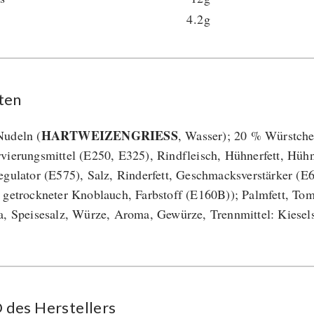
4.2g
ten
HARTWEIZENGRIESS
udeln (
, Wasser); 20 % Würstch
vierungsmittel (E250, E325), Rindfleisch, Hühnerfett, Hühn
egulator (E575), Salz, Rinderfett, Geschmacksverstärker (
 getrockneter Knoblauch, Farbstoff (E160B)); Palmfett, To
a, Speisesalz, Würze, Aroma, Gewürze, Trennmittel: Kiesel
des Her­stel­lers