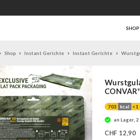
SHOP
Shop
Instant Gerichte
Instant Gerichte
Wurstgu
Wurstgula
CONVAR™
703
kcal
<1
an Lager, 2
CHF
12,90