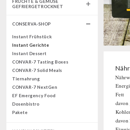
FRÜCHTE & GEMÜSE
Fertiggerichte
GEFRIERGETROCKNET
Komplettlösungen
Früchtesnacks
NR-72
CONSERVA-SHOP
Früchtesnacks Karton
Ergänzungs-Pakete
leckker Bio Früchte
Instant Frühstück
Müsli Zutaten
SicherSatt Früchte
Instant Gerichte
Vegan
SicherSatt Gemüse
Instant Dessert
Trinkwasser
CONVAR-7 Tasting Boxes
Früchte
Nähr
CONVAR-7 Solid Meals
Gemüse
Nährwe
Tiernahrung
Kräuter / Gewürze
Energ
CONVAR-7 NextGen
Grundnahrungsmittel
Fett
EF Emergency Food
Milch / Ei / Butter
davon 
Dosenbistro
Getreide / Mehl / Hefe
Kohle
Pakete
Zucker / Brühe / Sauce
davon
Nüsse
Eiweis