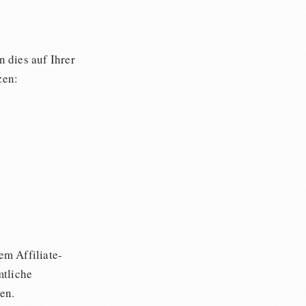
 dies auf Ihrer
zen:
em Affiliate-
mtliche
en.