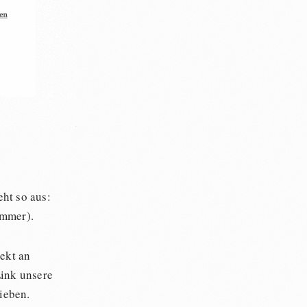
eht so aus:
ummer).
rekt an
Link unsere
rieben.