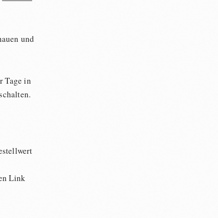
enauen und
r Tage in
schalten.
stellwert
en Link