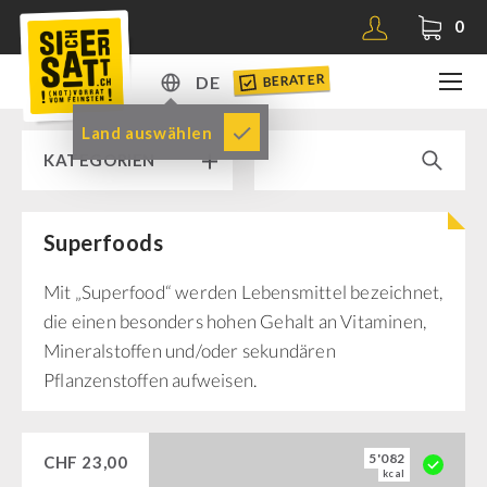
0
BERATER
DE
DE
Land auswählen
KATEGORIEN
EN
Superfoods
RAMPENVERKAUF % % %
Mit „Superfood“ werden Lebensmittel bezeichnet,
SICHERSATT PREMIUM NOTVORRAT
die einen besonders hohen Gehalt an Vitaminen,
Mineralstoffen und/oder sekundären
Notvorrat-Pakete
Pflanzenstoffen aufweisen.
Fertiggerichte
Komplettlösungen
NR-72
5'082
CHF
23,00
kcal
Ergänzungs-Pakete