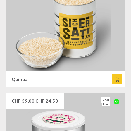
Quinoa
750
CHF
39,00
CHF
24,50
kcal