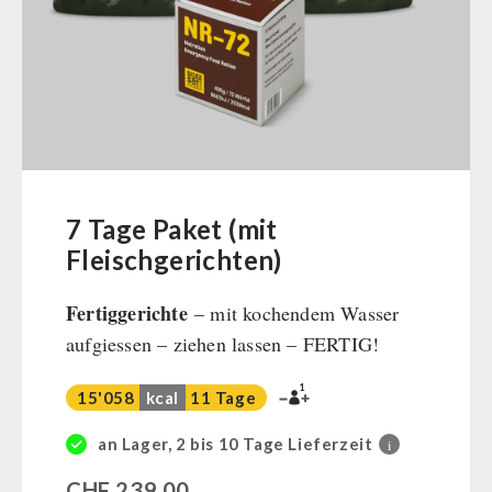
Müsli Zutaten
Vegan
Trinkwasser
Früchte
Gemüse
Kräuter / Gewürze
Grundnahrungsmittel
7 Tage Paket (mit
Milch / Ei / Butter
Fleischgerichten)
Getreide / Mehl / Hefe
Fertiggerichte
– mit kochendem Wasser
Zucker / Brühe / Sauce
aufgiessen – ziehen lassen – FERTIG!
Nüsse
Superfoods
1
15'058
kcal
11 Tage
Getränke
Non-Food-Pakete
an Lager, 2 bis 10 Tage Lieferzeit
i
Zivilschutz / Behörden
CHF
239,00