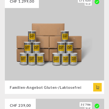
171'020
CHF
1.299,00
kcal
Familien-Angebot Gluten-/Laktosefrei
31'786
CHF
239,00
kcal