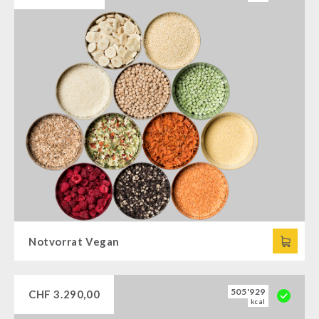
Notvorrat Vegan
505'929
CHF
3.290,00
kcal