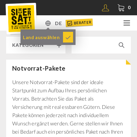
0
BERATER
DE
DE
Land auswählen
KATEGORIEN
EN
Notvorrat-Pakete
RAMPENVERKAUF % % %
Unsere Notvorrat-Pakete sind der ideale
SICHERSATT PREMIUM NOTVORRAT
Startpunkt zum Aufbau Ihres persönlichen
Vorrats. Betrachten Sie das Paket als
Notvorrat-Pakete
Versicherung mit real essbaren Gütern. Diese
Fertiggerichte
Pakete können jederzeit nach individuellem
Komplettlösungen
Wunsch ergänzt werden. Gerne stellen wir Ihnen
NR-72
bei Bedarf auch ein persönliches Paket nach Ihren
Ergänzungs-Pakete