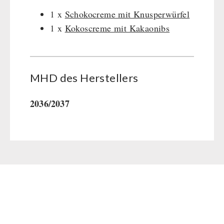
1 x
Schokocreme mit Knusperwürfel
1 x
Kokoscreme mit Kakaonibs
MHD des Her­stel­lers
2036/2037