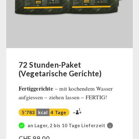
Müsli Zutaten
Vegan
Trinkwasser
Früchte
Gemüse
Kräuter / Gewürze
Grundnahrungsmittel
72 Stunden-Paket
Milch / Ei / Butter
(Vegetarische Gerichte)
Getreide / Mehl / Hefe
Fertiggerichte
– mit kochendem Wasser
Zucker / Brühe / Sauce
aufgiessen – ziehen lassen – FERTIG!
Nüsse
Superfoods
1
5'783
kcal
4 Tage
Getränke
Non-Food-Pakete
an Lager, 2 bis 10 Tage Lieferzeit
i
Zivilschutz / Behörden
CHF
99,00