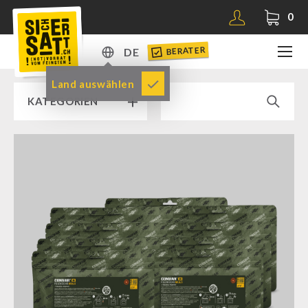
0
BERATER
DE
DE
Land auswählen
KATEGORIEN
EN
RAMPENVERKAUF % % %
SICHERSATT PREMIUM NOTVORRAT
Notvorrat-Pakete
Fertiggerichte
Komplettlösungen
NR-72
Ergänzungs-Pakete