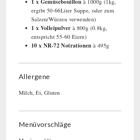
1 x Gemüsebouillon
à 1000g (1kg,
ergibt 50-66Liter Suppe, oder zum
Salzen/Würzen verwenden)
1 x Volleipulver
à 800g (0.8kg,
entspricht 55-60 Eiern)
10 x NR-72
Notrationen
à 495g
Allergene
Milch, Ei, Gluten
Menüvorschläge