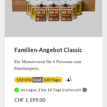
Müsli Zutaten
Vegan
Trinkwasser
Früchte
Gemüse
Kräuter / Gewürze
Grundnahrungsmittel
Familien-Angebot Classic
Milch / Ei / Butter
Ein Monatsvorrat für 4 Personen zum
Getreide / Mehl / Hefe
Familienpreis.
Zucker / Brühe / Sauce
Nüsse
1
153'250
kcal
120 Tage
Superfoods
Getränke
an Lager, 2 bis 10 Tage Lieferzeit
i
Non-Food-Pakete
CHF
1.199,00
Zivilschutz / Behörden