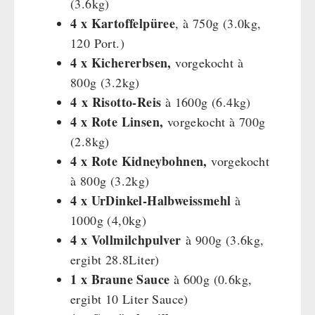
(3.6kg)
4 x Kartoffelpüree
, à 750g (3.0kg,
120 Port.)
4 x Kichererbsen,
vorgekocht à
800g (3.2kg)
4 x Risotto-Reis
à 1600g (6.4kg)
4 x Rote Linsen,
vorgekocht à 700g
(2.8kg)
4 x Rote Kidneybohnen,
vorgekocht
à 800g (3.2kg)
4 x UrDinkel-Halbweissmehl
à
1000g (4,0kg)
4 x Vollmilchpulver
à 900g (3.6kg,
ergibt 28.8Liter)
1 x Braune Sauce
à 600g (0.6kg,
ergibt 10 Liter Sauce)