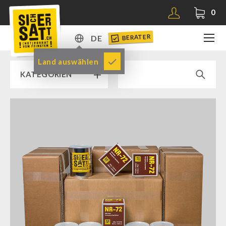
0
BERATER
DE
DE
Land auswählen
KATEGORIEN
EN
RAMPENVERKAUF % % %
SICHERSATT PREMIUM NOTVORRAT
Notvorrat-Pakete
Fertiggerichte
Komplettlösungen
NR-72
Ergänzungs-Pakete