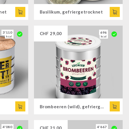
net
Basilikum, gefriergetrocknet
3'110
696
CHF
29,00
kcal
kcal
Brombeeren (wild), gefriergetrocknet
4'080
4'667
CHF
21,00