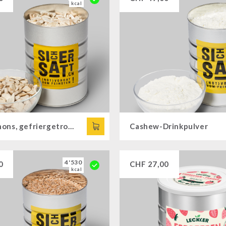
kcal
Champignons, gefriergetrocknet
Cashew-Drinkpulver
4'530
0
CHF
27,00
kcal