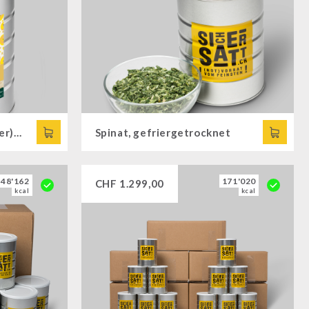
Bananen (Bruch und Pulver), gefriergetrocknet
Spinat, gefriergetrocknet
48'162
171'020
CHF
1.299,00
kcal
kcal