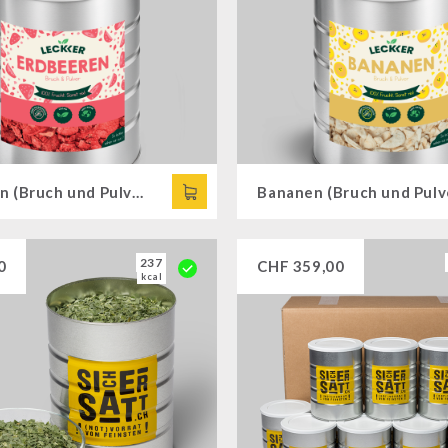
Erdbeeren (Bruch und Pulver), gefriergetrocknet
237
0
CHF
359,00
kcal