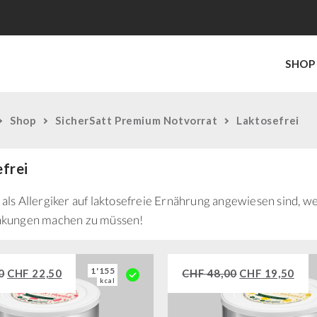
SHOP
Shop
SicherSatt Premium Notvorrat
Laktosefrei
frei
als Allergiker auf laktosefreie Ernährung angewiesen sind, we
nkungen machen zu müssen!
1'155
0
CHF
22,50
CHF
48,00
CHF
19,50
kcal