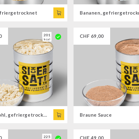
efriergetrocknet
Bananen, gefriergetrock
201
0
CHF
69,00
kcal
Blumenkohl, gefriergetrocknet
Braune Sauce
225
0
CHF
49,00