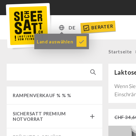
BERATER
DE
DE
Land auswählen
EN
Startseite
Laktose
Wenn Sie 
Einschrä
RAMPENVERKAUF % % %
SICHERSATT PREMIUM
CHF
34,6
NOTVORRAT
Notvorrat-Pakete