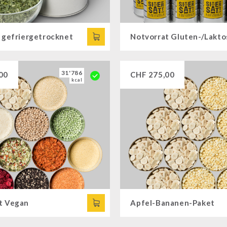
, gefriergetrocknet
31'786
00
CHF
275,00
kcal
t Vegan
Apfel-Bananen-Paket