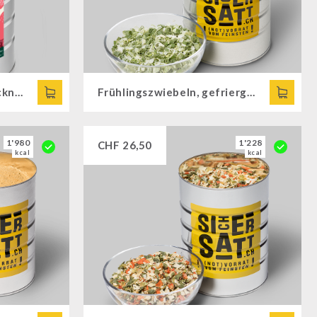
Erdbeeren, gefriergetrocknet
Frühlingszwiebeln, gefriergetrocknet
1'980
1'228
CHF
26,50
kcal
kcal