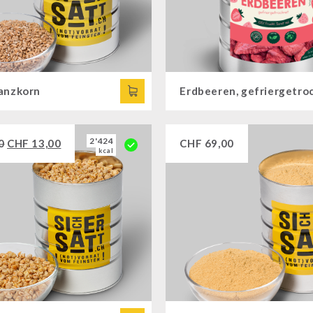
anzkorn
2'424
0
CHF
13,00
CHF
69,00
kcal