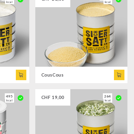
kcal
kcal
CousCous
495
264
CHF
19,00
kcal
kcal