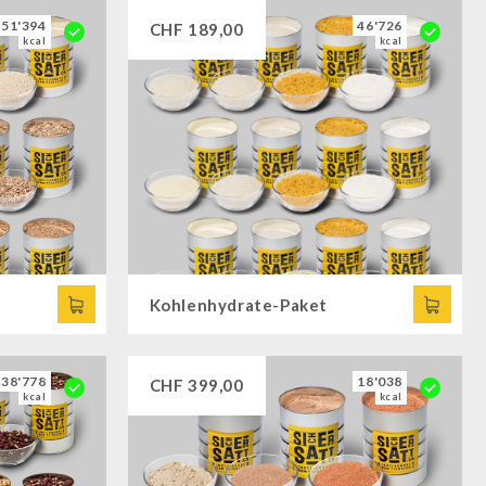
51'394
46'726
CHF
189,00
kcal
kcal
Kohlenhydrate-Paket
38'778
18'038
CHF
399,00
kcal
kcal