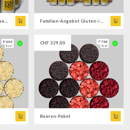
Notvorrat Gluten-/Laktosefrei
Familien-Angebot Gluten-/Laktosefrei
9'648
7'788
CHF
329,00
kcal
kcal
Beeren-Paket