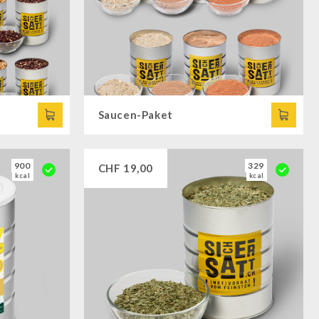
Saucen-Paket
900
329
CHF
19,00
kcal
kcal