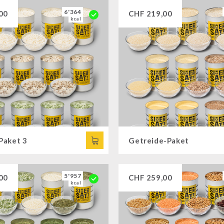
6'364
00
CHF
219,00
kcal
Paket 3
Getreide-Paket
5'957
00
CHF
259,00
kcal