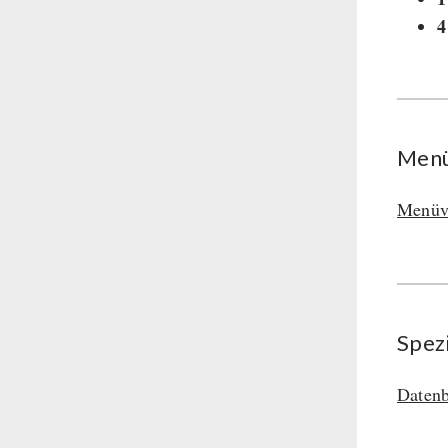
Hauptmahlzeiten
4
Dessert
Ergänzungs-Pakete
Schutzraum-Ausrüstung
Menü
Menüv
Spez
Datenb