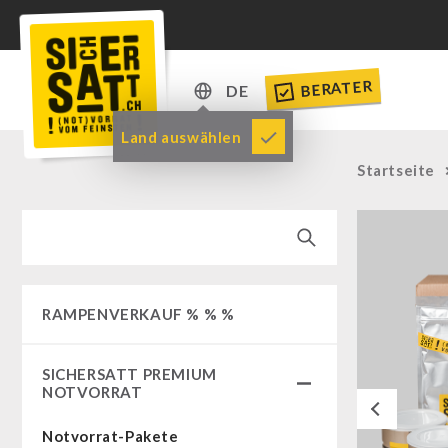
BERATER
DE
DE
Land auswählen
EN
Startseite
RAMPENVERKAUF % % %
SICHERSATT PREMIUM
NOTVORRAT
Previous
Notvorrat-Pakete