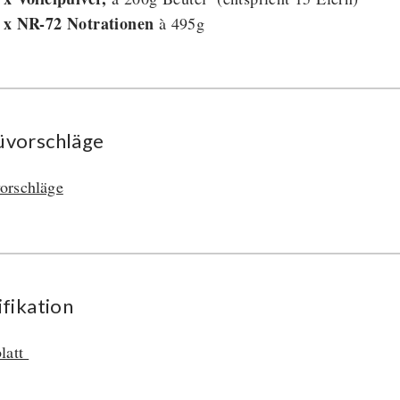
 x NR-72
Notrationen
à 495g
vorschläge
orschläge
ifikation
latt