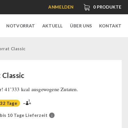
ANMELDEN
0
PRODUKTE
NOTVORRAT
AKTUELL
ÜBER UNS
KONTAKT
rrat Classic
 Classic
r! 41’333 kcal ausgewogene Zutaten.
1
32 Tage
 bis 10 Tage Lieferzeit
i
0