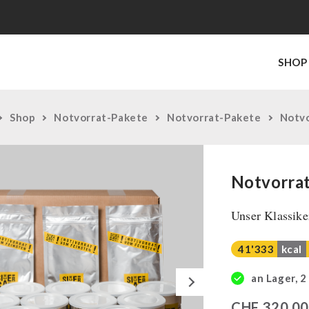
SHOP
Shop
Notvorrat-Pakete
Notvorrat-Pakete
Notvo
Notvorrat
Unser Klassike
41'333
kcal
Next
an Lager, 2
CHF
320,0