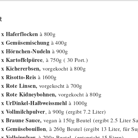
t
 x Haferflocken
à 800g
 x Gemüsemischung
à 400g
 x Hörnchen-Nudeln
à 900g
 x Kartoffelpüree
, à 750g ( 30 Port.)
 x Kichererbsen,
vorgekocht à 800g
 x Risotto-Reis
à 1600g
 x Rote Linsen,
vorgekocht à 700g
 x Rote Kidneybohnen,
vorgekocht à 800g
 x UrDinkel-Halbweissmehl
à 1000g
 x Vollmilchpulver
, à 900g (ergibt 7.2 Liter)
 x Braune Sauce,
vegan à 150g Beutel (ergibt 2.5 Liter S
 x Gemüsebouillon
, à 260g Beutel (ergibt 13 Liter, für
 x Volleipulver,
à 200g Beutel (entspricht 15 Eiern)