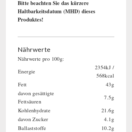
Bitte beachten Sie das kürzere
HERGETOS Olivenöl
Erste Hilfe
Getreidemühlen / Kornquetsche
Haltbarkeitsdatum (MHD) dieses
PETROMAX-SHOP
Grosspackungen Wasch- und Reinigungsmittel
(Not)kocher Gas&Multifuel
Produktes!
Notkocher 71
Feuerhand
SONSTIGES
Licht
HK500 & Zubehör
Solargeräte
Reinigung & Pflege von Gusseisen
Bücher / Geschenkgutscheine
BEHÖRDEN / GRUPPENVERSORGUNG
Nährwerte
Kurbelgeräte / Radio / Funk
Bücher
kingnature-Vitalstoffe
Atemschutz / ABC Schutzanzug
Nährwerte pro 100g:
Notrationen
Gamma-Scout Geigerzähler
2354kJ /
Trinkwasser
Energie
568kcal
Armee-Material / Sicherheit
Frühstück
Fett
43g
Suppen
davon gesättigte
Hauptmahlzeiten
7.5g
Fettsäuren
Dessert
Kohlenhydrate
21.6g
Ergänzungs-Pakete
davon Zucker
4.1g
Schutzraum-Ausrüstung
Ballaststoffe
10.2g