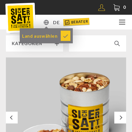
0
BERATER
DE
DE
Land auswählen
KATEGORIEN
EN
RAMPENVERKAUF % % %
SICHERSATT PREMIUM NOTVORRAT
Notvorrat-Pakete
Fertiggerichte
Komplettlösungen
Next
NR-72
Ergänzungs-Pakete