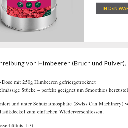
Himbeeren
IN DEN WA
(Bruch
und
Pulver),
gefriergetrock
Menge
hreibung von Himbeeren (Bruch und Pulver),
r-Dose mit 250g Himbeeren gefriergetrocknet
elmässige Stücke – perfekt geeignet um Smoothies herzustel
iert und unter Schutzatmosphäre (Swiss Can Machinery) ve
Plastikdeckel zum einfachen Wiederverschliessen.
everhältnis 1:7).