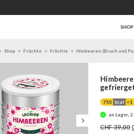
SHOP
Shop
Früchte
Früchte
Himbeeren (Bruch und Pul
Himbeeren
gefrierge
750
kcal
<1
an Lager, 2
Next
CHF
39,00