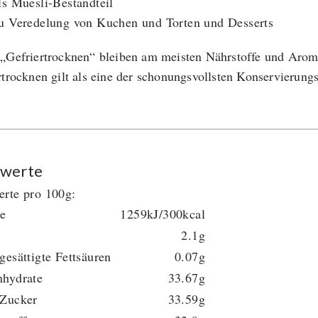
ls Müesli-Bestandteil
u Veredelung von Kuchen und Torten und Desserts
„Gefriertrocknen“ bleiben am meisten Nährstoffe und Arome
rtrocknen gilt als eine der schonungsvollsten Konservierun
werte
rte pro 100g:
ie
1259kJ/300kcal
2.1g
gesättigte Fettsäuren
0.07g
nhydrate
33.67g
 Zucker
33.59g