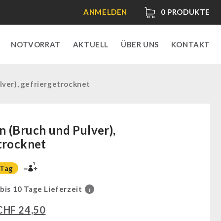
ANMELDEN
0
PRODUKTE
NOTVORRAT
AKTUELL
ÜBER UNS
KONTAKT
ver), gefriergetrocknet
 (Bruch und Pulver),
trocknet
1
 Tag
 bis 10 Tage Lieferzeit
i
CHF
24,50