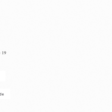
e 19
n
.de