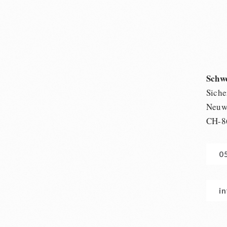
Schw
Siche
Neuwi
CH-8
0
i