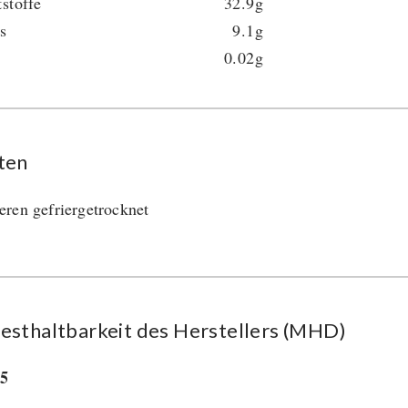
tstoffe
32.9g
s
9.1g
0.02g
ten
ren gefriergetrocknet
esthaltbarkeit des Herstellers (MHD)
35