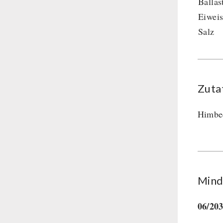
Ballas
Hauptmahlzeiten
Eiweis
Dessert
Salz
Ergänzungs-Pakete
Schutzraum-Ausrüstung
Zuta
Himbee
Mind
06/20