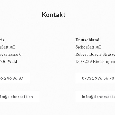
Kontakt
eiz
Deutschland
rSatt AG
SicherSatt AG
esstrasse 6
Robert-Bosch-Strass
636 Wald
D-78239 Rielasinge
55 246 36 87
07731 976 56 70
nfo@sichersatt.ch
info@sichersatt