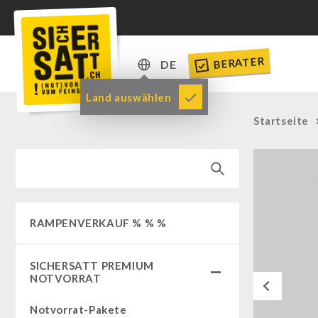
BERATER
DE
DE
Land auswählen
EN
Startseite
RAMPENVERKAUF % % %
SICHERSATT PREMIUM
NOTVORRAT
Previous
Notvorrat-Pakete