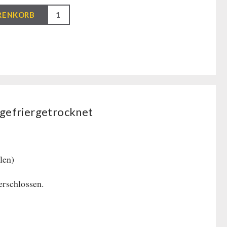
RENKORB
net
 gefriergetrocknet
len)
rschlossen.