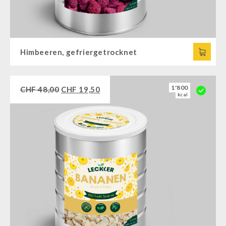
Himbeeren, gefriergetrocknet
1'800
CHF
48,00
CHF
19,50
kcal