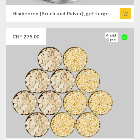
Himbeeren (Bruch und Pulver), gefriergetrocknet
9'648
CHF
275,00
kcal