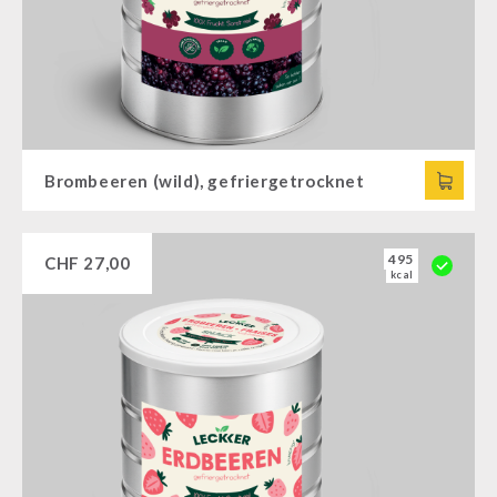
Brombeeren (wild), gefriergetrocknet
495
CHF
27,00
kcal