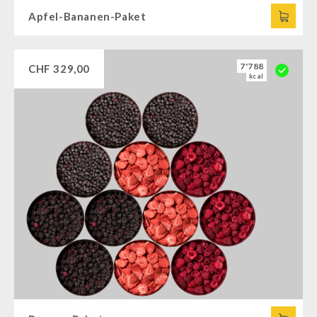
Apfel-Bananen-Paket
7'788
CHF
329,00
kcal