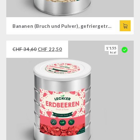
Bananen (Bruch und Pulver), gefriergetrocknet
1'155
CHF
34,60
CHF
22,50
kcal