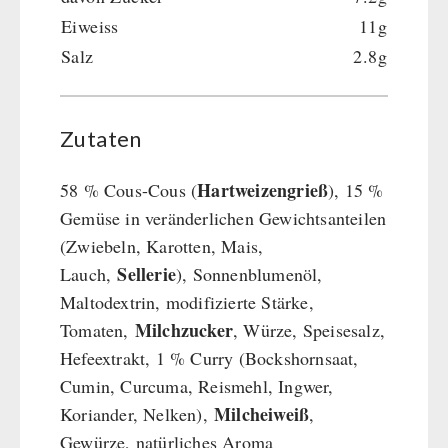
Eiweiss
11g
Hauptmahlzeiten
Salz
2.8g
Dessert
Ergänzungs-Pakete
Schutzraum-Ausrüstung
Zutaten
Hartweizengrieß
58 % Cous-Cous (
), 15 %
Gemüse in veränderlichen Gewichtsanteilen
(Zwiebeln, Karotten, Mais,
Sellerie
Lauch,
), Sonnenblumenöl,
Maltodextrin, modifizierte Stärke,
Milchzucker
Tomaten,
, Würze, Speisesalz,
Hefeextrakt, 1 % Curry (Bockshornsaat,
Cumin, Curcuma, Reismehl, Ingwer,
Milcheiweiß
Koriander, Nelken),
,
Gewürze, natürliches Aroma