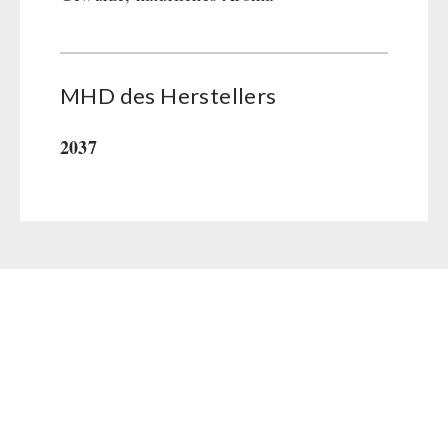
MHD des Her­stel­lers
2037