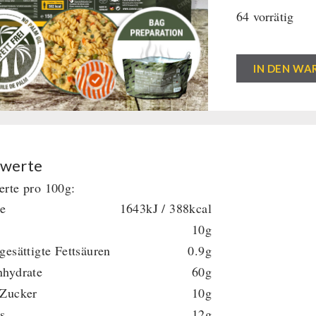
64 vorrätig
Pasta
IN DEN WA
Primavera
(150g)
CONVAR™
Feldküche
Menge
werte
rte pro 100g:
ie
1643kJ / 388kcal
10g
gesättigte Fettsäuren
0.9g
nhydrate
60g
 Zucker
10g
s
12g