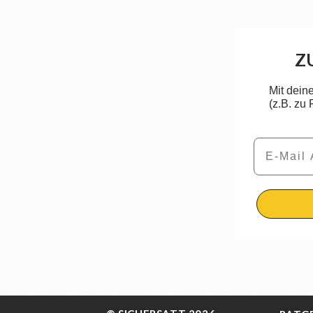
Z
Mit dein
(z.B. zu
Email