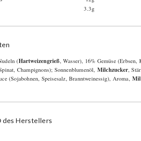
3.3g
ten
Hartweizengrieß
udeln (
, Wasser), 16% Gemüse (Erbsen, K
Milchzucker
Spinat, Champignons); Sonnenblumenöl,
, Stä
Mil
uce (Sojabohnen, Speisesalz, Branntweinessig), Aroma,
des Her­stel­lers