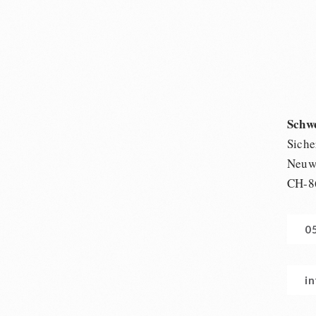
Schw
Siche
Neuwi
CH-8
0
i