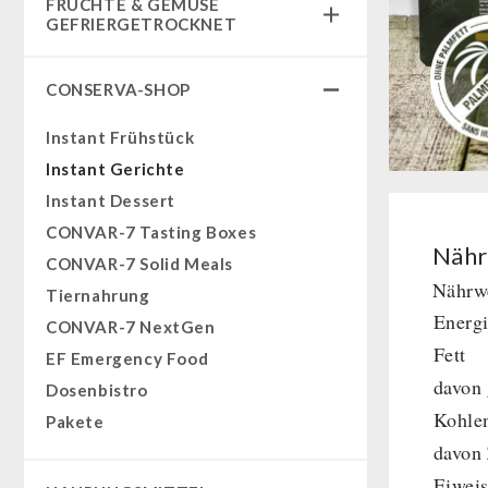
FRÜCHTE & GEMÜSE
Fertiggerichte
GEFRIERGETROCKNET
Komplettlösungen
Früchtesnacks
NR-72
CONSERVA-SHOP
Früchtesnacks Karton
Ergänzungs-Pakete
leckker Bio Früchte
Instant Frühstück
Müsli Zutaten
SicherSatt Früchte
Instant Gerichte
Vegan
SicherSatt Gemüse
Instant Dessert
Trinkwasser
CONVAR-7 Tasting Boxes
Früchte
Nähr
CONVAR-7 Solid Meals
Gemüse
Nährwe
Tiernahrung
Kräuter / Gewürze
Energ
CONVAR-7 NextGen
Grundnahrungsmittel
Fett
EF Emergency Food
Milch / Ei / Butter
davon 
Dosenbistro
Getreide / Mehl / Hefe
Kohle
Pakete
Zucker / Brühe / Sauce
davon
Nüsse
Eiweis