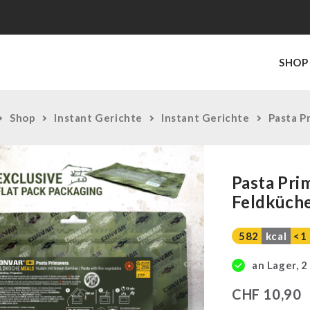
SHOP
Shop
Instant Gerichte
Instant Gerichte
Pasta P
Pasta Pr
Feldküch
582
kcal
<1
an Lager, 2
CHF
10,90