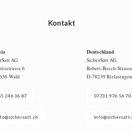
Kontakt
eiz
Deutschland
rSatt AG
SicherSatt AG
esstrasse 6
Robert-Bosch-Strass
636 Wald
D-78239 Rielasinge
55 246 36 87
07731 976 56 70
nfo@sichersatt.ch
info@sichersatt