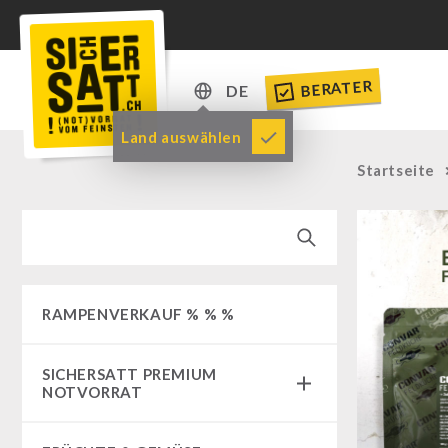
BERATER
DE
DE
Land auswählen
EN
Startseite
RAMPENVERKAUF % % %
SICHERSATT PREMIUM
NOTVORRAT
Notvorrat-Pakete