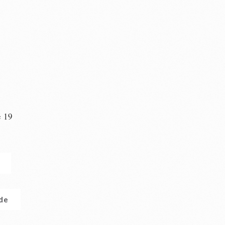
e 19
n
.de