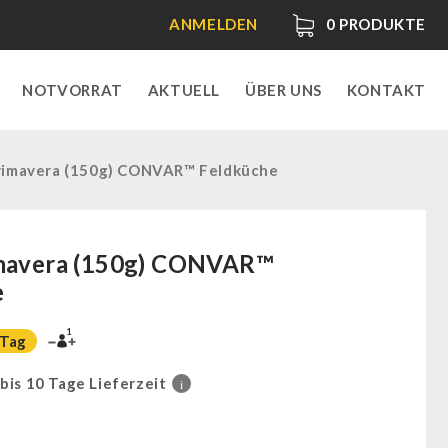
ANMELDEN
0
PRODUKTE
NOTVORRAT
AKTUELL
ÜBER UNS
KONTAKT
rimavera (150g) CONVAR™ Feldküche
imavera (150g) CONVAR™
e
1
 Tag
 bis 10 Tage Lieferzeit
i