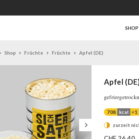
SHOP
Shop
Früchte
Früchte
Apfel (DE)
Apfel (DE
gefriergetrockn
708
kcal
<1
Next
zurzeit nic
CHF
26,40