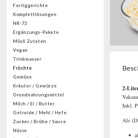
Fertiggerichte
Komplettlösungen
NR-72
Ergänzungs-Pakete
Müsli Zutaten
Vegan
Trinkwasser
Besc
Früchte
Gemüse
Kräuter / Gewürze
2-Lite
Grundnahrungsmittel
Vakuum
Milch / Ei / Butter
Inkl. 
Getreide / Mehl / Hefe
Als (D
Zucker / Brühe / Sauce
Nüsse
a