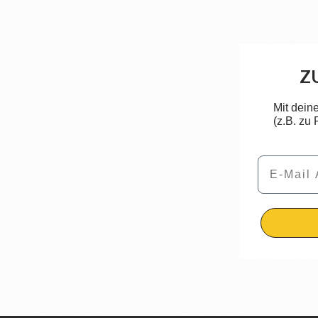
Z
Mit dein
(z.B. zu
Email