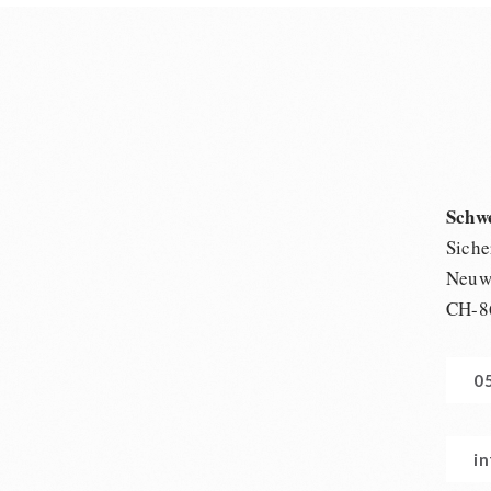
Schw
Siche
Neuwi
CH-8
0
i