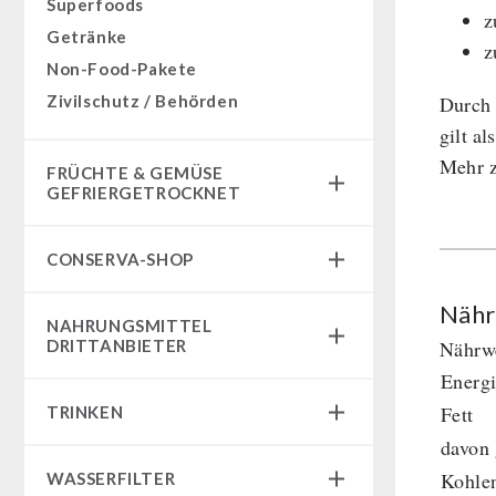
Superfoods
z
Getränke
z
Non-Food-Pakete
Zivilschutz / Behörden
Durch 
gilt a
Mehr z
FRÜCHTE & GEMÜSE
GEFRIERGETROCKNET
Früchtesnacks
CONSERVA-SHOP
Früchtesnacks Karton
leckker Bio Früchte
Instant Frühstück
Nähr
NAHRUNGSMITTEL
SicherSatt Früchte
Instant Gerichte
DRITTANBIETER
Nährwe
SicherSatt Gemüse
Instant Dessert
Energ
Notrationen
CONVAR-7 Tasting Boxes
Fett
TRINKEN
Chili con Carne - Schweizer Armee
CONVAR-7 Solid Meals
davon 
Fleisch / Käse / Brot
SicherSatt-Trinkwasser
Tiernahrung
Kohle
WASSERFILTER
Innova Pakete
Wasser-Kaffee-Energiedrinks