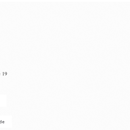
e 19
n
.de