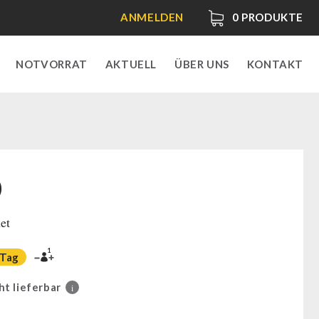
ANMELDEN
0
PRODUKTE
NOTVORRAT
AKTUELL
ÜBER UNS
KONTAKT
)
et
1
 Tag
ht lieferbar
i