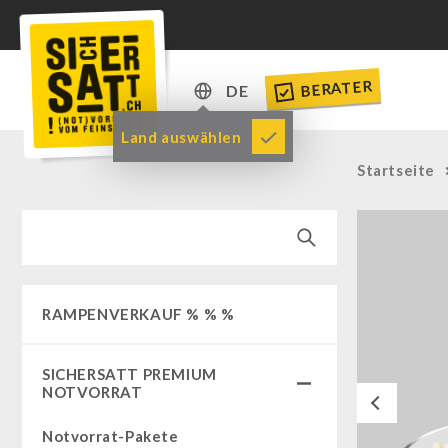
BERATER
DE
DE
Land auswählen
EN
Startseite
RAMPENVERKAUF % % %
SICHERSATT PREMIUM
NOTVORRAT
Previous
Notvorrat-Pakete