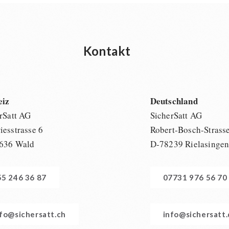
Kontakt
eiz
Deutschland
rSatt AG
SicherSatt AG
esstrasse 6
Robert-Bosch-Strass
636 Wald
D-78239 Rielasinge
55 246 36 87
07731 976 56 70
nfo@sichersatt.ch
info@sichersatt