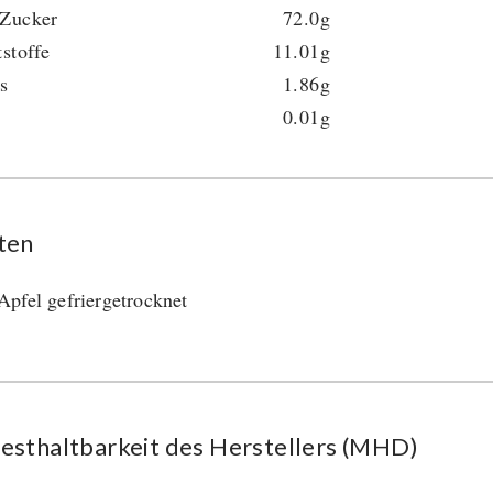
 Zucker
72.0g
tstoffe
11.01g
s
1.86g
0.01g
ten
pfel gefriergetrocknet
esthaltbarkeit des Herstellers (MHD)