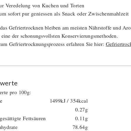
ur Veredelung von Kuchen und Torten
um sofort pur geniessen als Snack oder Zwischenmahlzeit
das Gefriertrocknen bleiben am meisten Nährstoffe und Arom
ls eine der schonungsvollsten Konservierungsmethoden.
um Gefriertrocknungsprozess erfahren Sie hier:
Gefriertro
werte
rte pro 100g:
ie
1499kJ / 354kcal
0.27g
gesättigte Fettsäuren
0.11g
nhydrate
78.64g