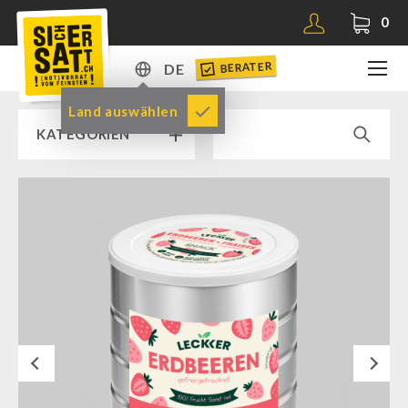
0
BERATER
DE
DE
Land auswählen
KATEGORIEN
EN
RAMPENVERKAUF % % %
SICHERSATT PREMIUM NOTVORRAT
Notvorrat-Pakete
Fertiggerichte
Komplettlösungen
Next
NR-72
Ergänzungs-Pakete