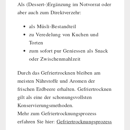
Als (Dessert-)Ergänzung im Notvorrat oder
HERGETOS Olivenöl
Erste Hilfe
Getreidemühlen / Kornquetsche
PETROMAX-SHOP
aber auch zum Direktverzehr:
Grosspackungen Wasch- und Reinigungsmittel
(Not)kocher Gas&Multifuel
Notkocher 71
Feuerhand
als Müsli-Bestandteil
SONSTIGES
Licht
HK500 & Zubehör
zu Veredelung von Kuchen und
Solargeräte
Reinigung & Pflege von Gusseisen
Bücher / Geschenkgutscheine
Torten
BEHÖRDEN / GRUPPENVERSORGUNG
Kurbelgeräte / Radio / Funk
Bücher
kingnature-Vitalstoffe
zum sofort pur Geniessen als Snack
Atemschutz / ABC Schutzanzug
oder Zwischenmahlzeit
Notrationen
Gamma-Scout Geigerzähler
Trinkwasser
Durch das Gefriertrocknen bleiben am
Armee-Material / Sicherheit
Frühstück
meisten Nährstoffe und Aromen der
Suppen
frischen Erdbeere erhalten. Gefriertrocknen
Hauptmahlzeiten
gilt als eine der schonungsvollsten
Dessert
Konservierungsmethoden.
Ergänzungs-Pakete
Mehr zum Gefriertrocknungsprozess
Schutzraum-Ausrüstung
erfahren Sie hier:
Gefriertrocknungsprozess