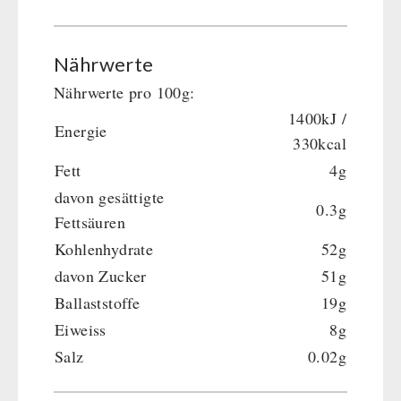
Nährwerte
Nährwerte pro 100g:
1400kJ /
Energie
330kcal
Fett
4g
davon gesättigte
0.3g
Fettsäuren
Kohlenhydrate
52g
davon Zucker
51g
Ballaststoffe
19g
Eiweiss
8g
Salz
0.02g