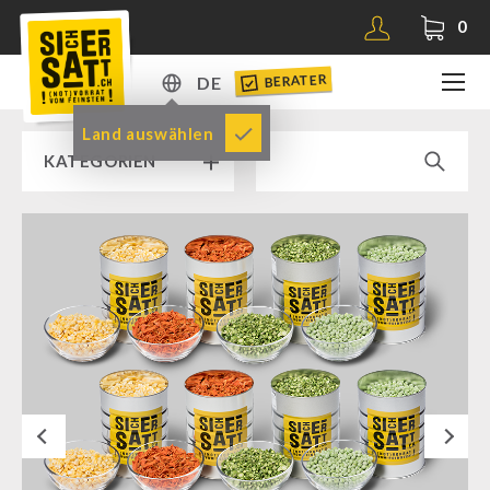
0
BERATER
DE
DE
Land auswählen
KATEGORIEN
EN
RAMPENVERKAUF % % %
SICHERSATT PREMIUM NOTVORRAT
Notvorrat-Pakete
Fertiggerichte
Komplettlösungen
Next
NR-72
Ergänzungs-Pakete