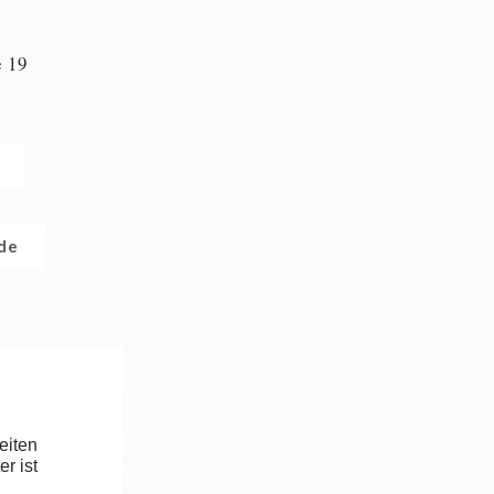
e 19
n
.de
eiten
r ist