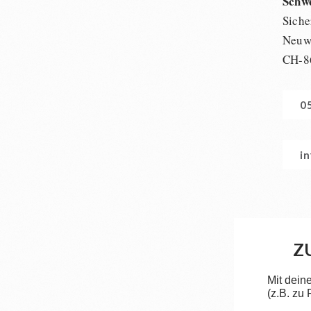
Schw
Siche
Neuwi
CH-8
0
i
Z
Mit dein
(z.B. zu