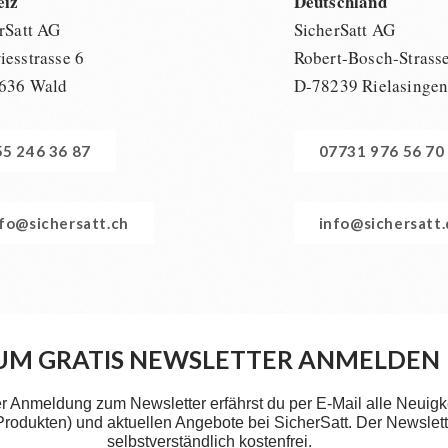
eiz
Deutschland
rSatt AG
SicherSatt AG
esstrasse 6
Robert-Bosch-Strass
636 Wald
D-78239 Rielasinge
55 246 36 87
07731 976 56 70
nfo@sichersatt.ch
info@sichersatt
UM GRATIS NEWSLETTER ANMELDEN
er Anmeldung zum Newsletter erfährst du per E-Mail alle Neuigk
 Produkten) und aktuellen Angebote bei SicherSatt. Der Newslette
selbstverständlich kostenfrei.