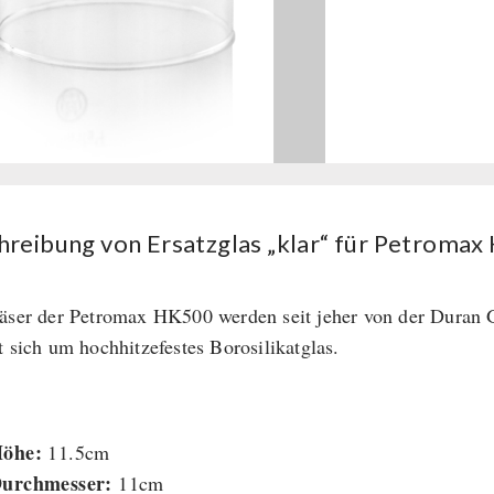
für
Petromax
HK500
Menge
hreibung von Ersatzglas „klar“ für Petroma
äser der Petromax HK500 werden seit jeher von der Duran G
t sich um hochhitzefestes Borosilikatglas.
:
öhe:
11.5cm
urchmesser:
11cm