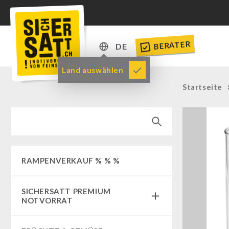
BERATER
DE
DE
Land auswählen
EN
Startseite
RAMPENVERKAUF % % %
SICHERSATT PREMIUM
NOTVORRAT
Notvorrat-Pakete