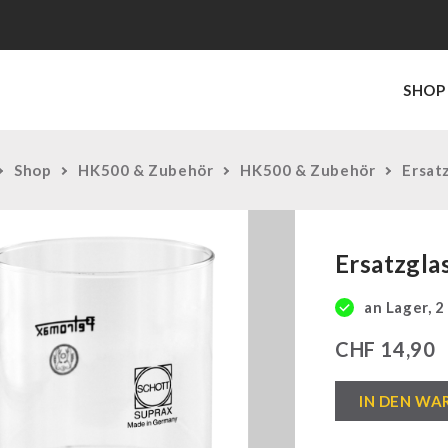
SHOP
Shop
HK500 & Zubehör
HK500 & Zubehör
Ersat
Ersatzgla
an Lager, 2
CHF
14,90
Ersatzglas
IN DEN WA
"klar"