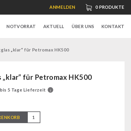
ANMELDEN
0
PRODUKTE
NOTVORRAT
AKTUELL
ÜBER UNS
KONTAKT
zglas „klar“ für Petromax HK500
s „klar“ für Petromax HK500
 bis 5 Tage Lieferzeit
i
RENKORB