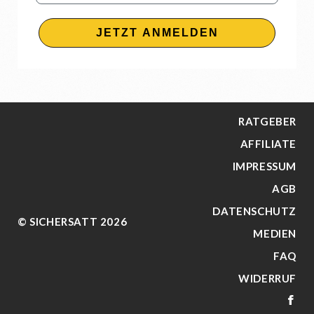
JETZT ANMELDEN
RATGEBER
AFFILIATE
IMPRESSUM
AGB
DATENSCHUTZ
© SICHERSATT 2026
MEDIEN
FAQ
WIDERRUF
FA