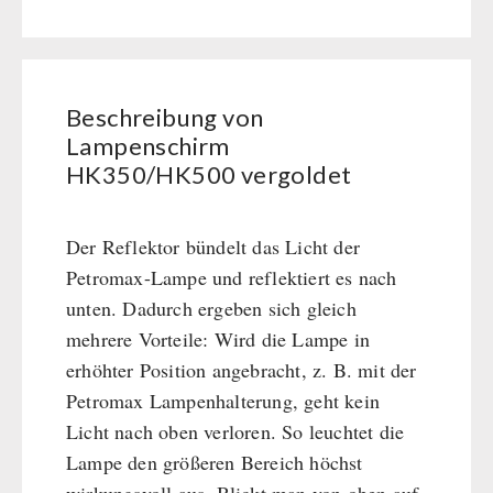
Kurbelgeräte / Radio / Funk
Bücher
vergoldet
Atemschutz / ABC Schutzanzug
Menge
Gamma-Scout Geigerzähler
SONSTIGES
Armee-Material / Sicherheit
Beschreibung von
Bücher / Geschenkgutscheine
Lampenschirm
BEHÖRDEN / GRUPPENVERSORGUNG
HK350/HK500 vergoldet
kingnature-Vitalstoffe
Notrationen
Trinkwasser
Der Reflektor bündelt das Licht der
Frühstück
Petromax-Lampe und reflektiert es nach
Suppen
unten. Dadurch ergeben sich gleich
Hauptmahlzeiten
mehrere Vorteile: Wird die Lampe in
Dessert
erhöhter Position angebracht, z. B. mit der
Ergänzungs-Pakete
Petromax Lampenhalterung, geht kein
Schutzraum-Ausrüstung
Licht nach oben verloren. So leuchtet die
Lampe den größeren Bereich höchst