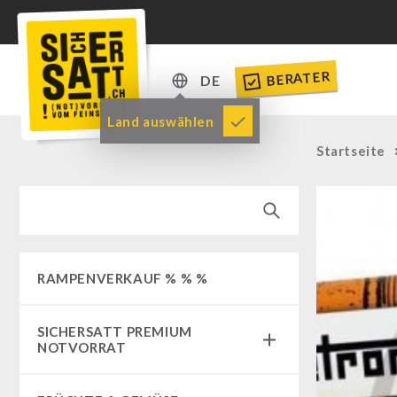
BERATER
DE
DE
Land auswählen
EN
Startseite
RAMPENVERKAUF % % %
SICHERSATT PREMIUM
NOTVORRAT
Notvorrat-Pakete