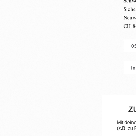
Schw
Siche
Neuwi
CH-8
0
i
Z
Mit dein
(z.B. zu