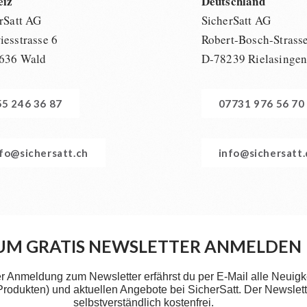
eiz
Deutschland
rSatt AG
SicherSatt AG
esstrasse 6
Robert-Bosch-Strass
636 Wald
D-78239 Rielasinge
55 246 36 87
07731 976 56 70
nfo@sichersatt.ch
info@sichersatt
UM GRATIS NEWSLETTER ANMELDEN
er Anmeldung zum Newsletter erfährst du per E-Mail alle Neuigk
 Produkten) und aktuellen Angebote bei SicherSatt. Der Newslette
selbstverständlich kostenfrei.