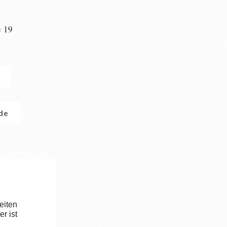
e 19
n
.de
eiten
r ist