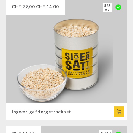
523
CHF
29,00
CHF
14,00
kcal
Ingwer, gefriergetrocknet
6'340