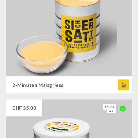
2-Minuten Maisgriess
1'131
CHF
35,00
kcal