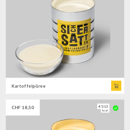
Kartoffelpüree
4'212
CHF
18,50
kcal