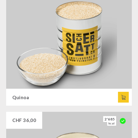
Quinoa
2'685
CHF
36,00
kcal