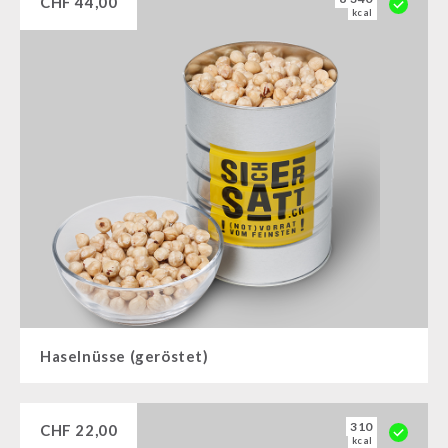
CHF
44,00
kcal
Haselnüsse (geröstet)
310
CHF
22,00
kcal