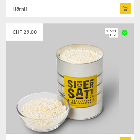
Hörnli
1'611
CHF
29,00
kcal