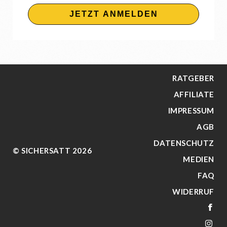
JETZT ANMELDEN
RATGEBER
AFFILIATE
IMPRESSUM
AGB
DATENSCHUTZ
© SICHERSATT 2026
MEDIEN
FAQ
WIDERRUF
FA
IN