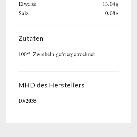
Eiweiss
13.04g
Salz
0.08g
Zutaten
100% Zwiebeln gefriergetrocknet
MHD des Her­stel­lers
10/2035