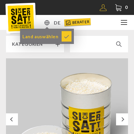
0
BERATER
DE
DE
Land auswählen
KATEGORIEN
EN
RAMPENVERKAUF % % %
SICHERSATT PREMIUM NOTVORRAT
Notvorrat-Pakete
Fertiggerichte
Komplettlösungen
Next
NR-72
Ergänzungs-Pakete