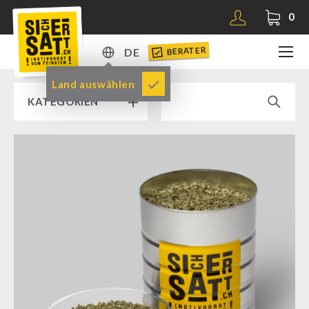
0
BERATER
DE
DE
Land auswählen
KATEGORIEN
EN
RAMPENVERKAUF % % %
SICHERSATT PREMIUM NOTVORRAT
Notvorrat-Pakete
Fertiggerichte
Komplettlösungen
NR-72
Ergänzungs-Pakete