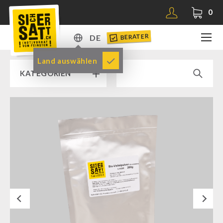
0
BERATER
DE
DE
Land auswählen
KATEGORIEN
EN
RAMPENVERKAUF % % %
SICHERSATT PREMIUM NOTVORRAT
Notvorrat-Pakete
Fertiggerichte
Komplettlösungen
Next
NR-72
Ergänzungs-Pakete