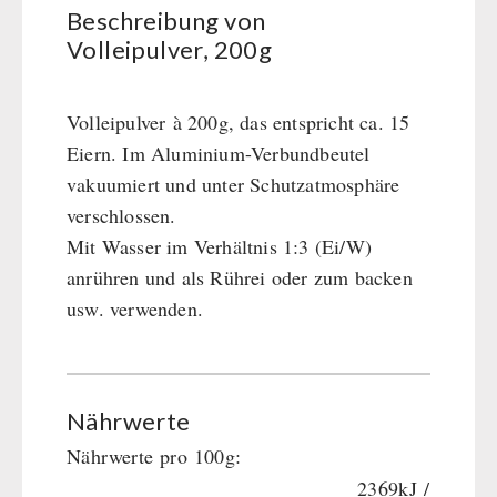
Beschreibung von
Volleipulver, 200g
FRÜCHTE & GEMÜSE
GEFRIERGETROCKNET
Volleipulver à 200g, das entspricht ca. 15
Früchtesnacks
CONSERVA-SHOP
Eiern. Im Aluminium-Verbundbeutel
Früchtesnacks Karton
vakuumiert und unter Schutzatmosphäre
leckker Bio Früchte
Instant Frühstück
NAHRUNGSMITTEL DRITTANBIETER
verschlossen.
SicherSatt Früchte
Instant Gerichte
Mit Wasser im Verhältnis 1:3 (Ei/W)
SicherSatt Gemüse
Instant Dessert
Notrationen
TRINKEN
anrühren und als Rührei oder zum backen
CONVAR-7 Tasting Boxes
Chili con Carne - Schweizer Armee
usw. verwenden.
CONVAR-7 Solid Meals
Fleisch / Käse / Brot
SicherSatt-Trinkwasser
WASSERFILTER
Tiernahrung
Innova Pakete
Wasser-Kaffee-Energiedrinks
CONVAR-7 NextGen
REAL-Field-Meal - Frühstück
Wasserbeutel
MSR-Wasserentkeimer
HYGIENE / ERSTE HILFE
EF Emergency Food
REAL - Suppen
Nährwerte
Katadyn-Wasserfilter
Dosenbistro
REAL Field Meal - Hauptgerichte
Micropur-Wasserdesinfektion
Nährwerte pro 100g:
Atemschutz
TECHNIK
Pakete
Snacks / Kekse / Nachspeisen
Ersatzteile Wasserfilter
2369kJ /
Hygiene