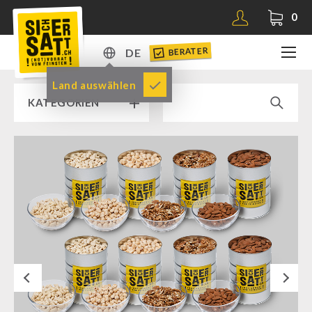
0
BERATER
DE
DE
Land auswählen
KATEGORIEN
EN
RAMPENVERKAUF % % %
SICHERSATT PREMIUM NOTVORRAT
Notvorrat-Pakete
Fertiggerichte
Komplettlösungen
Next
NR-72
Ergänzungs-Pakete