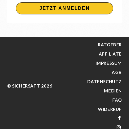
JETZT ANMELDEN
RATGEBER
AFFILIATE
IMPRESSUM
AGB
DATENSCHUTZ
© SICHERSATT 2026
MEDIEN
FAQ
WIDERRUF
FA
IN