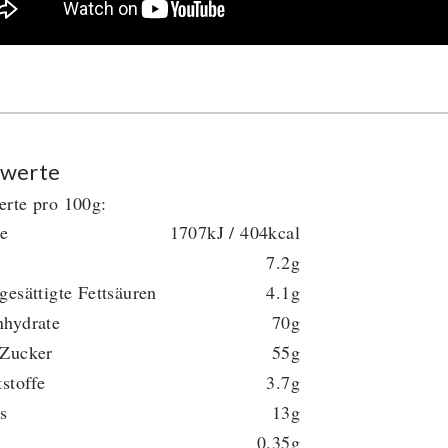
werte
rte pro 100g:
ie
1707kJ / 404kcal
7.2g
gesättigte Fettsäuren
4.1g
nhydrate
70g
 Zucker
55g
tstoffe
3.7g
s
13g
0.35g