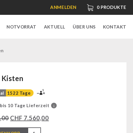
ANMELDEN
0
PRODUKTE
NOTVORRAT
AKTUELL
ÜBER UNS
KONTAKT
en
 Kisten
1
al
1522 Tage
 bis 10 Tage Lieferzeit
i
,00
CHF
7.560,00