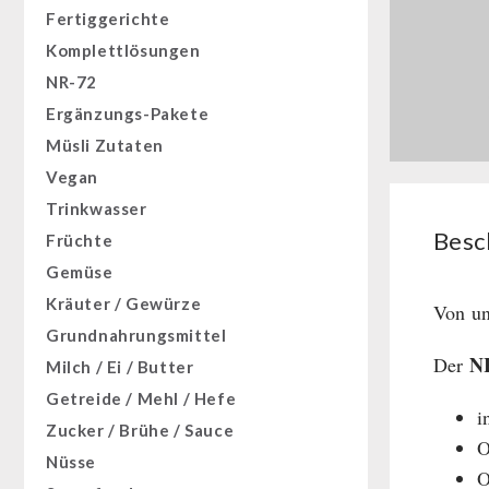
Fertiggerichte
Komplettlösungen
NR-72
Ergänzungs-Pakete
Müsli Zutaten
Vegan
Trinkwasser
Besc
Früchte
Gemüse
Kräuter / Gewürze
Von un
Grundnahrungsmittel
N
Der
Milch / Ei / Butter
Getreide / Mehl / Hefe
i
Zucker / Brühe / Sauce
O
Nüsse
O