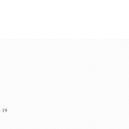
e 19
n