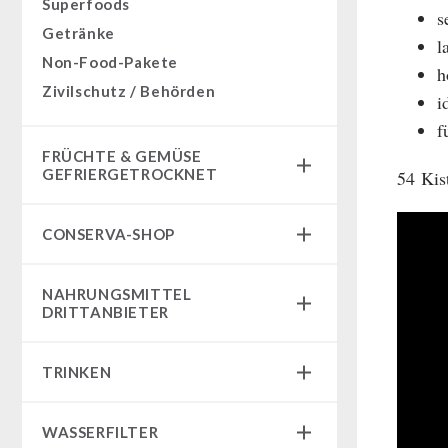
Superfoods
s
Getränke
l
Non-Food-Pakete
h
Zivilschutz / Behörden
i
f
FRÜCHTE & GEMÜSE
GEFRIERGETROCKNET
54 Kis
Früchtesnacks
CONSERVA-SHOP
Früchtesnacks Karton
leckker Bio Früchte
Instant Frühstück
NAHRUNGSMITTEL
SicherSatt Früchte
Instant Gerichte
DRITTANBIETER
SicherSatt Gemüse
Instant Dessert
Notrationen
CONVAR-7 Tasting Boxes
TRINKEN
Chili con Carne - Schweizer Armee
CONVAR-7 Solid Meals
Fleisch / Käse / Brot
SicherSatt-Trinkwasser
Tiernahrung
WASSERFILTER
Innova Pakete
Wasser-Kaffee-Energiedrinks