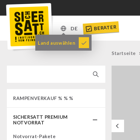
BERATER
DE
DE
Land auswählen
EN
Startseite
RAMPENVERKAUF % % %
SICHERSATT PREMIUM
NOTVORRAT
Previous
Notvorrat-Pakete