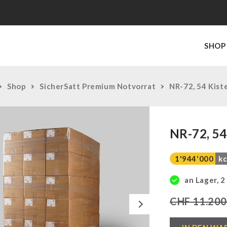
SHOP
Shop
SicherSatt Premium Notvorrat
NR-72, 54 Kist
NR-72, 54
1'944'000
kc
an Lager, 2
Next
CHF
11.200
NR-