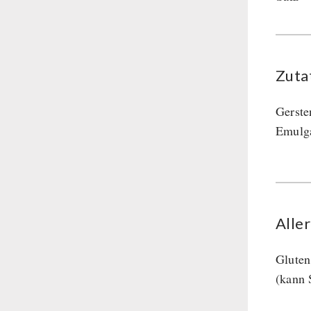
Hauptmahlzeiten
Dessert
Ergänzungs-Pakete
Schutzraum-Ausrüstung
Zuta
Gerste
Emulga
Alle
Gluten
(kann 