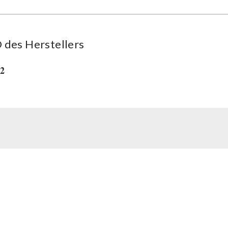
des Her­stel­lers
42