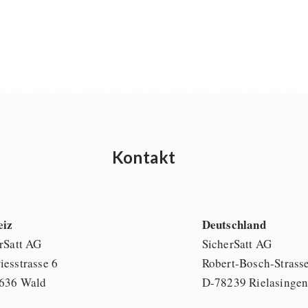
Kontakt
eiz
Deutschland
rSatt AG
SicherSatt AG
esstrasse 6
Robert-Bosch-Strass
636 Wald
D-78239 Rielasinge