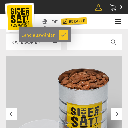
0
BERATER
DE
DE
Land auswählen
KATEGORIEN
EN
RAMPENVERKAUF % % %
SICHERSATT PREMIUM NOTVORRAT
Notvorrat-Pakete
Fertiggerichte
Komplettlösungen
Next
NR-72
Ergänzungs-Pakete