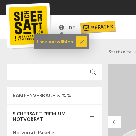
BERATER
DE
DE
Land auswählen
EN
Startseite
RAMPENVERKAUF % % %
SICHERSATT PREMIUM
NOTVORRAT
Previous
Notvorrat-Pakete