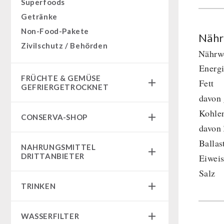
Superfoods
Getränke
Non-Food-Pakete
Nähr
Zivilschutz / Behörden
Nährwe
Energ
FRÜCHTE & GEMÜSE
Fett
GEFRIERGETROCKNET
davon 
Früchtesnacks
Kohle
CONSERVA-SHOP
Früchtesnacks Karton
davon
leckker Bio Früchte
Instant Frühstück
Ballas
NAHRUNGSMITTEL
SicherSatt Früchte
Instant Gerichte
DRITTANBIETER
Eiweis
SicherSatt Gemüse
Instant Dessert
Salz
Notrationen
CONVAR-7 Tasting Boxes
TRINKEN
Chili con Carne - Schweizer Armee
CONVAR-7 Solid Meals
Fleisch / Käse / Brot
SicherSatt-Trinkwasser
Tiernahrung
WASSERFILTER
Innova Pakete
Wasser-Kaffee-Energiedrinks