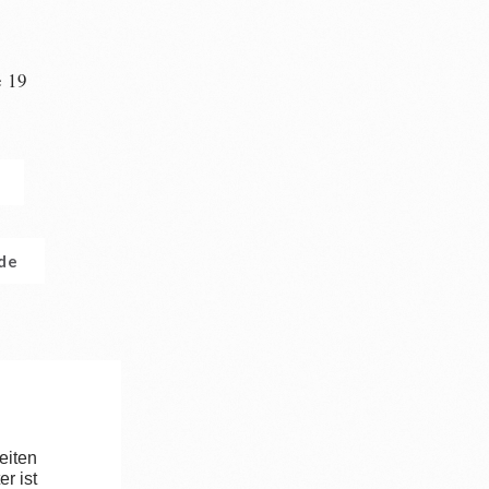
e 19
n
.de
eiten
r ist