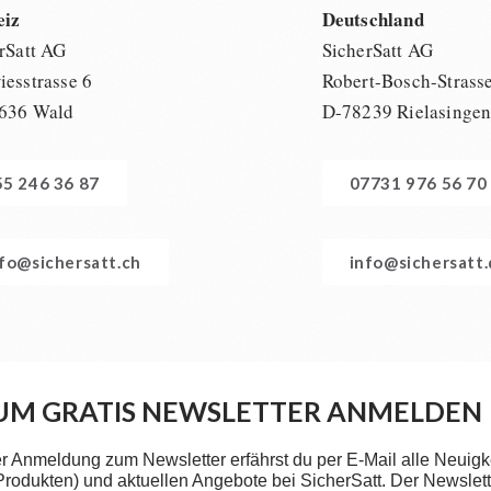
eiz
Deutschland
rSatt AG
SicherSatt AG
esstrasse 6
Robert-Bosch-Strass
636 Wald
D-78239 Rielasinge
55 246 36 87
07731 976 56 70
nfo@sichersatt.ch
info@sichersatt
UM GRATIS NEWSLETTER ANMELDEN
er Anmeldung zum Newsletter erfährst du per E-Mail alle Neuigk
 Produkten) und aktuellen Angebote bei SicherSatt. Der Newslette