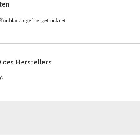
ten
noblauch gefriergetrocknet
des Her­stel­lers
36