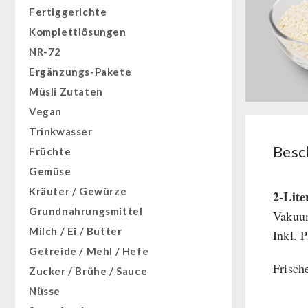
Fertiggerichte
Komplettlösungen
NR-72
Ergänzungs-Pakete
Müsli Zutaten
Vegan
Trinkwasser
Besc
Früchte
Gemüse
Kräuter / Gewürze
2-Lit
Grundnahrungsmittel
Vakuum
Milch / Ei / Butter
Inkl. 
Getreide / Mehl / Hefe
Frisch
Zucker / Brühe / Sauce
Nüsse