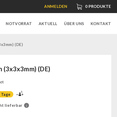
ANMELDEN
0
PRODUKTE
NOTVORRAT
AKTUELL
ÜBER UNS
KONTAKT
3x3mm) (DE)
h (3x3x3mm) (DE)
et
1
 Tage
ht lieferbar
i