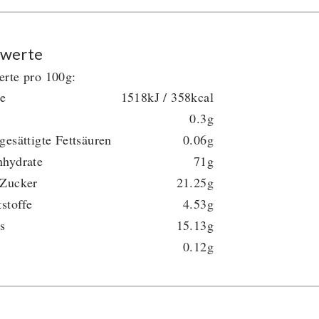
werte
rte pro 100g:
ie
1518kJ / 358kcal
0.3g
gesättigte Fettsäuren
0.06g
nhydrate
71g
 Zucker
21.25g
tstoffe
4.53g
s
15.13g
0.12g