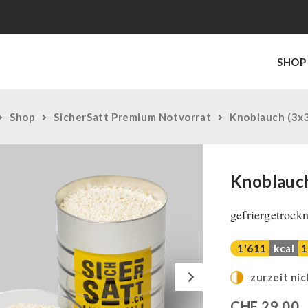
SHOP
Shop
SicherSatt Premium Notvorrat
Knoblauch (3x
Knoblauc
gefriergetrockn
1'611
kcal
1
Next
zurzeit nic
CHF
29,00