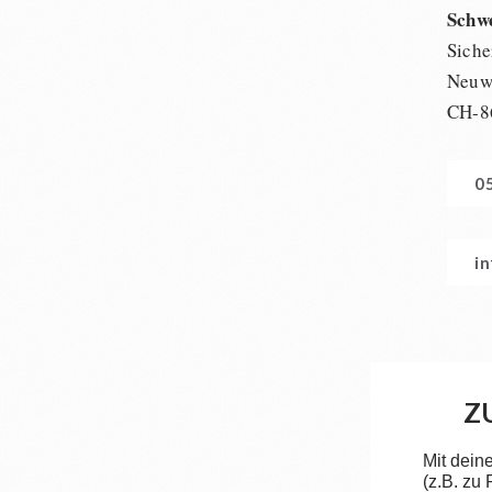
Schw
Siche
Neuwi
CH-8
0
i
Z
Mit dein
(z.B. zu