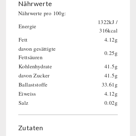
Nährwerte
Nährwerte pro 100g:
1322kJ /
Energie
316kcal
Fett
4.12g
davon gesättigte
0.25g
Fettsäuren
Kohlenhydrate
41.5g
davon Zucker
41.5g
Ballaststoffe
33.61g
Eiweiss
4.12g
Salz
0.02g
Zutaten