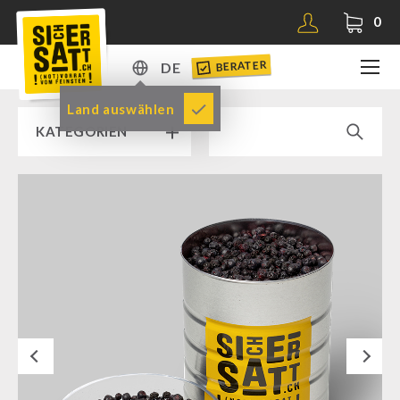
0
BERATER
DE
DE
Land auswählen
KATEGORIEN
EN
RAMPENVERKAUF % % %
SICHERSATT PREMIUM NOTVORRAT
Notvorrat-Pakete
Fertiggerichte
Komplettlösungen
Next
NR-72
Ergänzungs-Pakete