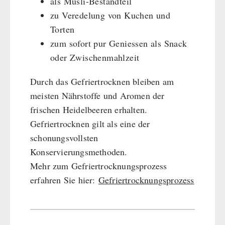
als Müsli-Bestandteil
HERGETOS Olivenöl
Erste Hilfe
Getreidemühlen / Kornquetsche
zu Veredelung von Kuchen und
PETROMAX-SHOP
Grosspackungen Wasch- und Reinigungsmittel
(Not)kocher Gas&Multifuel
Torten
Notkocher 71
Feuerhand
zum sofort pur Geniessen als Snack
SONSTIGES
Licht
HK500 & Zubehör
oder Zwischenmahlzeit
Solargeräte
Reinigung & Pflege von Gusseisen
Bücher / Geschenkgutscheine
BEHÖRDEN / GRUPPENVERSORGUNG
Durch das Gefriertrocknen bleiben am
Kurbelgeräte / Radio / Funk
Bücher
kingnature-Vitalstoffe
meisten Nährstoffe und Aromen der
Atemschutz / ABC Schutzanzug
Notrationen
frischen Heidelbeeren erhalten.
Gamma-Scout Geigerzähler
Trinkwasser
Gefriertrocknen gilt als eine der
Armee-Material / Sicherheit
Frühstück
schonungsvollsten
Suppen
Konservierungsmethoden.
Hauptmahlzeiten
Mehr zum Gefriertrocknungsprozess
Dessert
erfahren Sie hier:
Gefriertrocknungsprozess
Ergänzungs-Pakete
Schutzraum-Ausrüstung