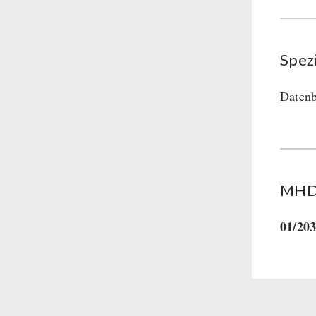
Hauptmahlzeiten
Dessert
Ergänzungs-Pakete
Spez
Schutzraum-Ausrüstung
Datenb
MHD 
01/20