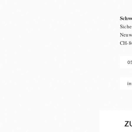
Schw
Siche
Neuwi
CH-8
0
i
Z