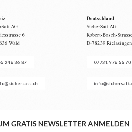
eiz
Deutschland
rSatt AG
SicherSatt AG
esstrasse 6
Robert-Bosch-Strass
636 Wald
D-78239 Rielasinge
55 246 36 87
07731 976 56 70
nfo@sichersatt.ch
info@sichersatt
UM GRATIS NEWSLETTER ANMELDEN