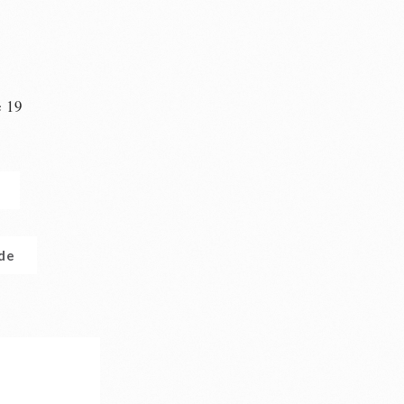
e 19
n
.de