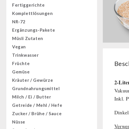
Fertiggerichte
Komplettlösungen
NR-72
Ergänzungs-Pakete
Müsli Zutaten
Vegan
Trinkwasser
Besc
Früchte
Gemüse
Kräuter / Gewürze
2-Lite
Grundnahrungsmittel
Vakuum
Milch / Ei / Butter
Inkl. 
Getreide / Mehl / Hefe
Dinkel
Zucker / Brühe / Sauce
Nüsse
Verwe