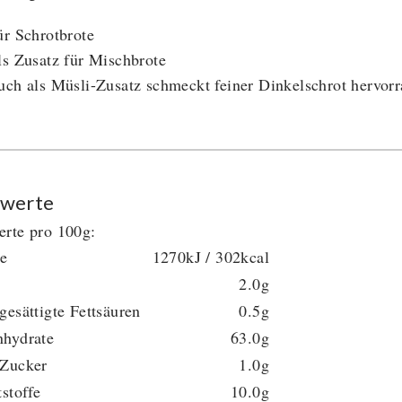
ür Schrotbrote
ls Zusatz für Mischbrote
uch als Müsli-Zusatz schmeckt feiner Dinkelschrot hervor
werte
rte pro 100g:
ie
1270kJ / 302kcal
2.0g
gesättigte Fettsäuren
0.5g
nhydrate
63.0g
 Zucker
1.0g
tstoffe
10.0g