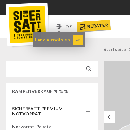
BERATER
DE
DE
Land auswählen
EN
Startseite
RAMPENVERKAUF % % %
SICHERSATT PREMIUM
NOTVORRAT
Previous
Notvorrat-Pakete