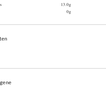
s
13.0g
0g
ten
rgene