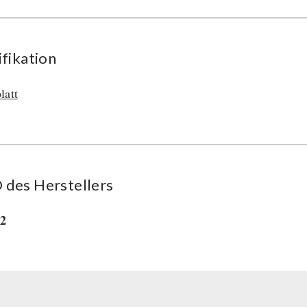
ifikation
latt
des Her­stel­lers
32