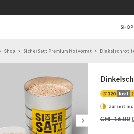
SHOP
Shop
SicherSatt Premium Notvorrat
Dinkelschrot 
Dinkelsch
3'020
kcal
2
zurzeit nic
Next
CHF
16,00