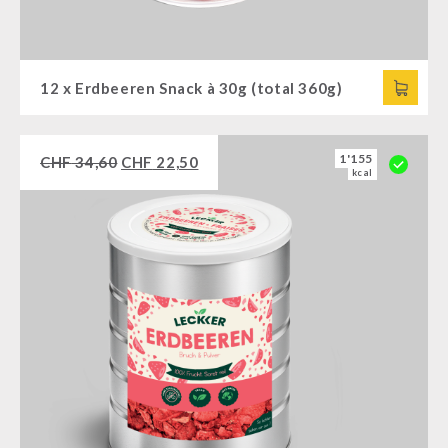
12 x Erdbeeren Snack à 30g (total 360g)
1'155
CHF
34,60
CHF
22,50
kcal