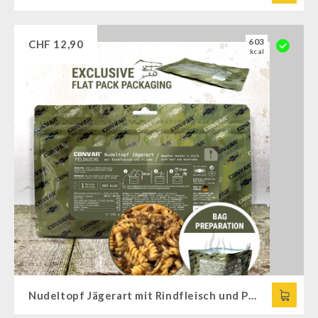
603
CHF
12,90
kcal
Nudeltopf Jägerart mit Rindfleisch und Pilzen (1 Portion) (150g) CONVAR™ Feldküche