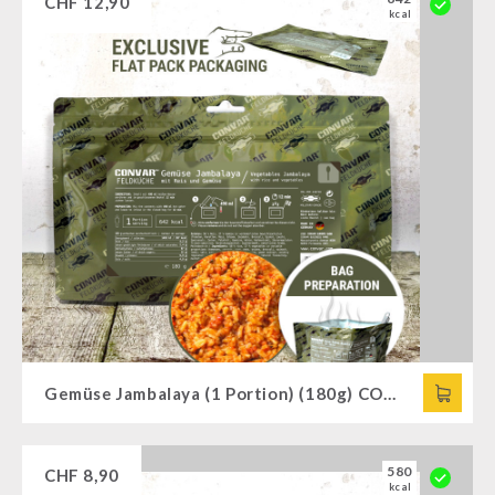
CHF
12,90
kcal
Gemüse Jambalaya (1 Portion) (180g) CONVAR™ Feldküche
580
CHF
8,90
kcal