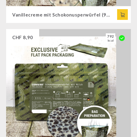
Vanillecreme mit Schokonusperwürfel (95g) CONVAR™ Feldküche
792
CHF
8,90
kcal