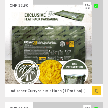
681
CHF
12,90
kcal
Indischer Curryreis mit Huhn (1 Portion) (165g) CONVAR™ Feldküche
642