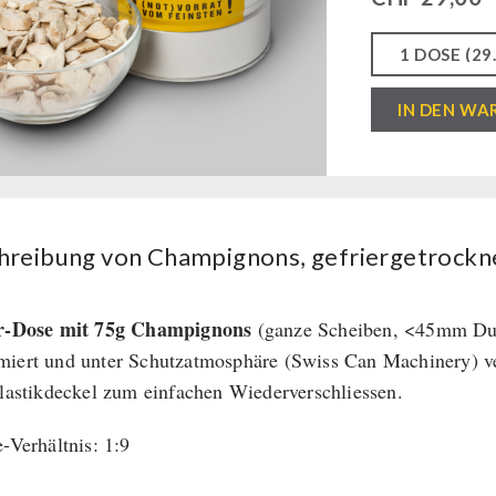
Champignons,
IN DEN WA
gefriergetrock
Menge
hreibung von Champignons, gefriergetrockn
er-Dose mit 75g Champignons
(ganze Scheiben, <45mm Durc
iert und unter Schutzatmosphäre (Swiss Can Machinery) ve
Plastikdeckel zum einfachen Wiederverschliessen.
e-Verhältnis: 1:9