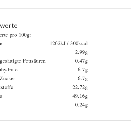
werte
rte pro 100g:
ie
1262kJ / 300kcal
2.99g
gesättigte Fettsäuren
0.47g
nhydrate
6.7g
 Zucker
6.7g
tstoffe
22.72g
s
49.16g
0.24g