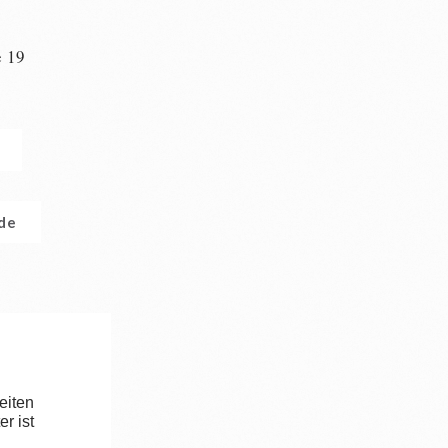
e 19
n
.de
eiten
r ist