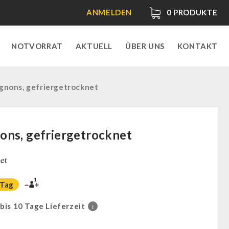
ANMELDEN
0
PRODUKTE
NOTVORRAT
AKTUELL
ÜBER UNS
KONTAKT
gnons, gefriergetrocknet
ns, gefriergetrocknet
et
1
 Tag
 bis 10 Tage Lieferzeit
i