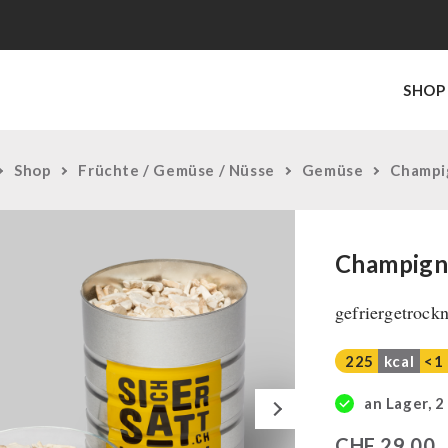
SHOP
Shop
Früchte / Gemüse / Nüsse
Gemüse
Champi
Champigno
gefriergetrockn
225
kcal
<1
Next
an Lager, 2
CHF
29,00