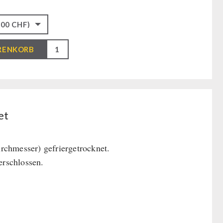
RENKORB
net
et
hmesser) gefriergetrocknet.
rschlossen.