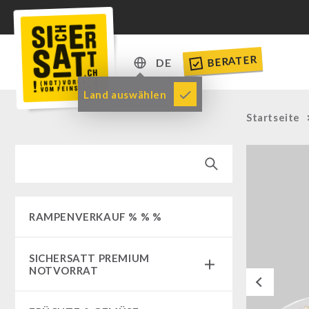
BERATER
DE
DE
Land auswählen
EN
Startseite
RAMPENVERKAUF % % %
SICHERSATT PREMIUM
NOTVORRAT
Previous
Notvorrat-Pakete