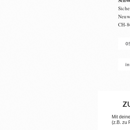
Schw
Siche
Neuwi
CH-8
0
i
Z
Mit dein
(z.B. zu