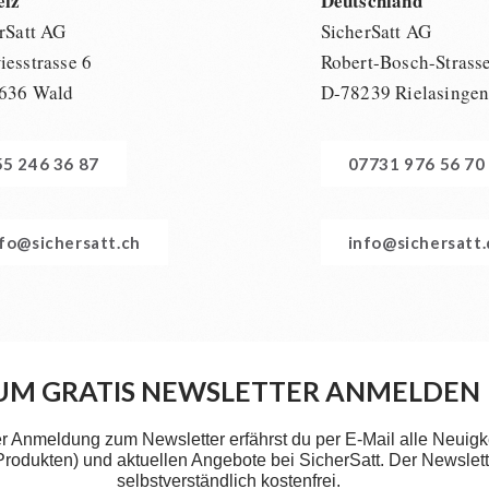
eiz
Deutschland
rSatt AG
SicherSatt AG
esstrasse 6
Robert-Bosch-Strass
636 Wald
D-78239 Rielasinge
55 246 36 87
07731 976 56 70
nfo@sichersatt.ch
info@sichersatt
UM GRATIS NEWSLETTER ANMELDEN
er Anmeldung zum Newsletter erfährst du per E-Mail alle Neuigk
 Produkten) und aktuellen Angebote bei SicherSatt. Der Newslette
selbstverständlich kostenfrei.