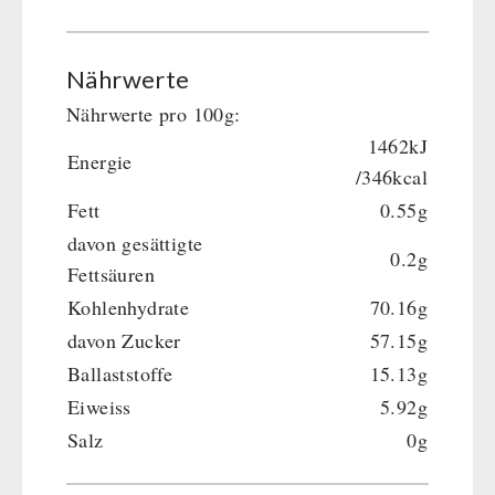
Nährwerte
Nährwerte pro 100g:
1462kJ
Energie
/346kcal
Fett
0.55g
davon gesättigte
0.2g
Fettsäuren
Kohlenhydrate
70.16g
davon Zucker
57.15g
Ballaststoffe
15.13g
Eiweiss
5.92g
Salz
0g