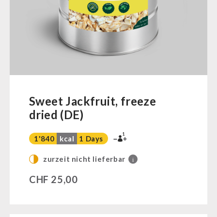
Ready Meals
Vegan
Drinking Water
Superfoods
Nuts
Fruits
Vegetables
Sweet Jackfruit, freeze
Herbs / Spices
dried (DE)
Staple Food
1
Milk / Egg / Butter
1'840
kcal
1 Days
Grain / Flour / Yeast
zurzeit nicht lieferbar
i
Sugar / Broth / Sauce
CHF
25,00
Chocolate
Beverages
Non-Food Packages