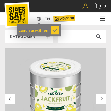
0
ADVISOR
EN
DE
Land auswählen
KATEGORIEN
EN
RAMP SALE % % %
SICHERSATT PREMIUM EMERGENCY FOOD
Emergency-Food-Packages
Complete Solutions
NR-72
Next
Supplementary-Packages
Muesli-Package and Ingredients