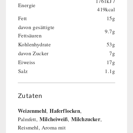
1761kJ /
Energie
419kcal
Fett
15g
davon gesättigte
9.7g
Fettsäuren
Kohlenhydrate
53g
davon Zucker
7g
Eiweiss
17g
Salz
1.1g
Zutaten
Weizenmehl
Haferflocken
,
,
Milcheiweiß
Milchzucker
Palmfett,
,
,
Reismehl, Aroma mit