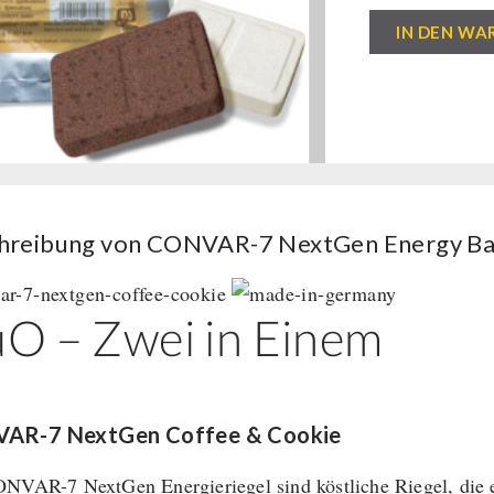
CONVAR-
IN DEN WA
7
NextGen
Energy
Bar
-
Cookie
&
hreibung von CONVAR-7 NextGen Energy Bar
Coffee
(120g)
O – Zwei in Einem
Menge
AR-7 NextGen Coffee & Cookie
NVAR-7 NextGen Energieriegel sind köstliche Riegel, die 