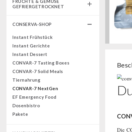
FRÜCHTE & GEMÜSE
Fertiggerichte
GEFRIERGETROCKNET
Komplettlösungen
Früchtesnacks
NR-72
CONSERVA-SHOP
Früchtesnacks Karton
Ergänzungs-Pakete
leckker Bio Früchte
Instant Frühstück
Müsli Zutaten
SicherSatt Früchte
Instant Gerichte
Vegan
SicherSatt Gemüse
Instant Dessert
Trinkwasser
CONVAR-7 Tasting Boxes
Besc
Früchte
CONVAR-7 Solid Meals
Gemüse
Tiernahrung
Kräuter / Gewürze
Du
CONVAR-7 NextGen
Grundnahrungsmittel
EF Emergency Food
Milch / Ei / Butter
Dosenbistro
Getreide / Mehl / Hefe
Pakete
CONV
Zucker / Brühe / Sauce
Nüsse
Die CO