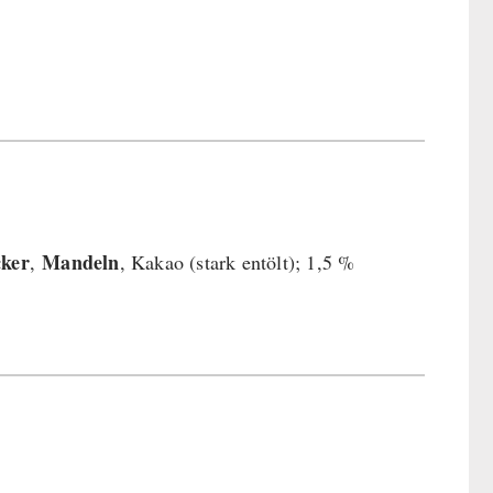
cker
Mandeln
,
, Kakao (stark entölt); 1,5 %