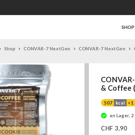
SHOP
Shop
CONVAR-7 NextGen
CONVAR-7 NextGen
CONVAR-7
& Coffee 
507
kcal
<1
an Lager, 2
CHF
3,90