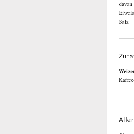
davon
Eiweis
Salz
Zuta
Weize
Kaffee
Alle