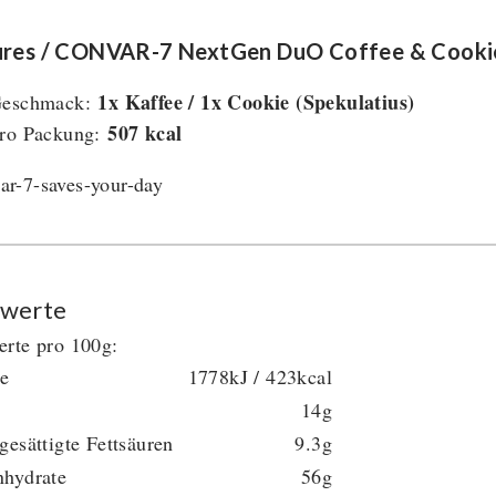
ures / CONVAR-7 NextGen DuO Coffee & Cooki
1x Kaffee / 1x Cookie (Spekulatius)
eschmack:
507 kcal
ro Packung:
werte
rte pro 100g:
ie
1778kJ / 423kcal
14g
gesättigte Fettsäuren
9.3g
nhydrate
56g