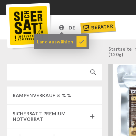
BERATER
DE
DE
Land auswählen
Startseite
EN
(120g)
RAMPENVERKAUF % % %
SICHERSATT PREMIUM
NOTVORRAT
Notvorrat-Pakete