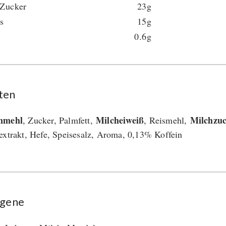
 Zucker
23g
s
15g
0.6g
ten
nmehl
Milcheiweiß
Milchzu
, Zucker, Palmfett,
, Reismehl,
extrakt, Hefe, Speisesalz, Aroma, 0,13% Koffein
rgene