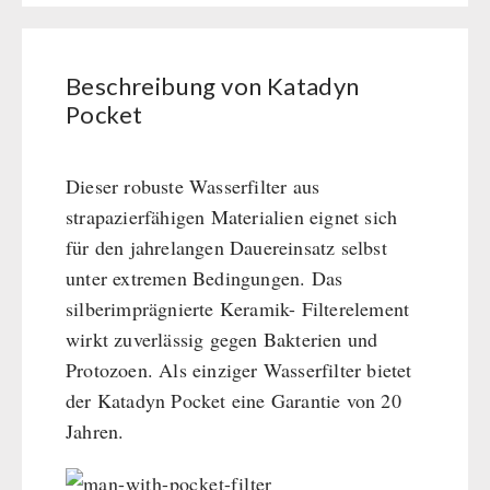
Erste Hilfe
Getreidemühlen / Kornquetsche
PETROMAX-SHOP
Grosspackungen Wasch- und Reinigungsmittel
(Not)kocher Gas&Multifuel
Notkocher 71
Feuerhand
Beschreibung von Katadyn
SONSTIGES
Licht
HK500 & Zubehör
Pocket
Solargeräte
Reinigung & Pflege von Gusseisen
Bücher / Geschenkgutscheine
BEHÖRDEN / GRUPPENVERSORGUNG
Kurbelgeräte / Radio / Funk
Bücher
kingnature-Vitalstoffe
Dieser robuste Wasserfilter aus
Atemschutz / ABC Schutzanzug
Notrationen
strapazierfähigen Materialien eignet sich
Gamma-Scout Geigerzähler
Trinkwasser
für den jahrelangen Dauereinsatz selbst
Armee-Material / Sicherheit
Frühstück
unter extremen Bedingungen. Das
Suppen
silberimprägnierte Keramik- Filterelement
Hauptmahlzeiten
wirkt zuverlässig gegen Bakterien und
Dessert
Protozoen. Als einziger Wasserfilter bietet
Ergänzungs-Pakete
der Katadyn Pocket eine Garantie von 20
Schutzraum-Ausrüstung
Jahren.