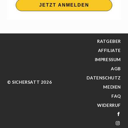
JETZT ANMELDEN
RATGEBER
AFFILIATE
IMPRESSUM
AGB
DATENSCHUTZ
© SICHERSATT 2026
MEDIEN
FAQ
WIDERRUF
FA
IN