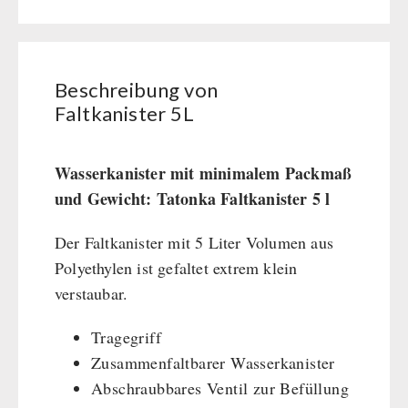
Erste Hilfe
Getreidemühlen / Kornquetsche
Menge
PETROMAX-SHOP
Grosspackungen Wasch- und Reinigungsmittel
(Not)kocher Gas&Multifuel
Notkocher 71
Feuerhand
SONSTIGES
Licht
Beschreibung von
HK500 & Zubehör
Faltkanister 5L
Solargeräte
Reinigung & Pflege von Gusseisen
Bücher / Geschenkgutscheine
BEHÖRDEN / GRUPPENVERSORGUNG
Kurbelgeräte / Radio / Funk
Bücher
kingnature-Vitalstoffe
Atemschutz / ABC Schutzanzug
Notrationen
Wasserkanister mit minimalem Packmaß
Gamma-Scout Geigerzähler
und Gewicht: Tatonka Faltkanister 5 l
Trinkwasser
Armee-Material / Sicherheit
Frühstück
Der Faltkanister mit 5 Liter Volumen aus
Suppen
Polyethylen ist gefaltet extrem klein
Hauptmahlzeiten
verstaubar.
Dessert
Ergänzungs-Pakete
Tragegriff
Schutzraum-Ausrüstung
Zusammenfaltbarer Wasserkanister
Abschraubbares Ventil zur Befüllung